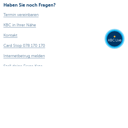
Haben Sie noch Fragen?
Termin vereinbaren
KBC in Ihrer Nähe
Kontakt
KBC Live
Card Stop 078 170 170
Internetbetrug melden
Stell deine Frage Kate
Über uns
Stellenangebote
Nachhaltigkeit
Kate Coins
Andere Websites