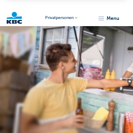
Privatpersonen
menu
KBC
Particulieren