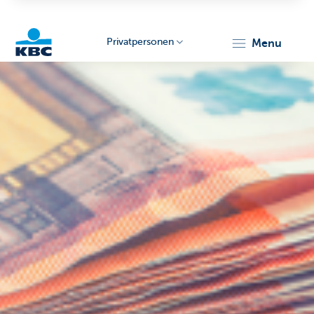
Privatpersonen
menu
KBC
Particulieren