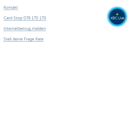
Kontakt
Card Stop 078 170 170
KBC Live
Internetbetrug melden
Stell deine Frage Kate
Über uns
Stellenangebote
Nachhaltigkeit
Kate Coins
Andere Websites
Unternehmer
Private Banking
Alle Websites