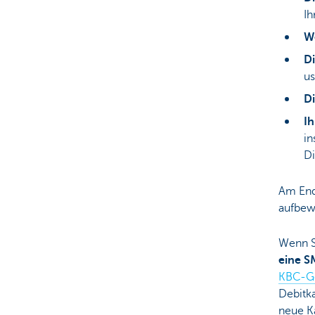
Ih
We
Di
u
D
I
in
Di
Am End
aufbewa
Wenn Si
eine 
KBC-G
Debitka
neue Ka