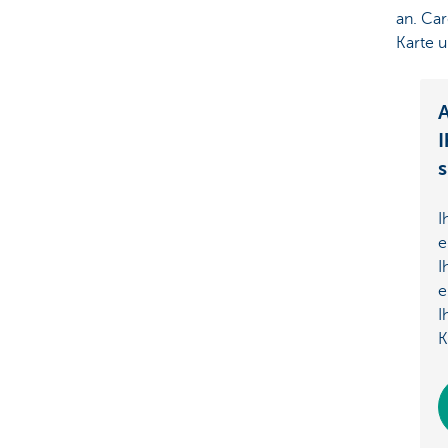
an. Car
Karte u
A
I
s
I
e
I
e
I
K