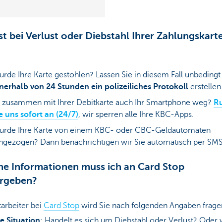
st bei Verlust oder Diebstahl Ihrer Zahlungskart
rde Ihre Karte gestohlen? Lassen Sie in diesem Fall unbedingt
nerhalb von 24 Stunden ein polizeiliches Protokoll
erstellen
t zusammen mit Ihrer Debitkarte auch Ihr Smartphone weg?
R
e uns sofort an (24/7)
, wir sperren alle Ihre KBC-Apps.
urde Ihre Karte von einem KBC- oder CBC-Geldautomaten
ngezogen? Dann benachrichtigen wir Sie automatisch per SMS
e Informationen muss ich an Card Stop
ergeben?
arbeiter bei
Card Stop
wird Sie nach folgenden Angaben frage
e Situation
: Handelt es sich um Diebstahl oder Verlust? Oder