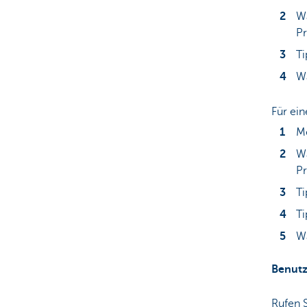
Wä
Pr
Ti
Wä
Für ein
Me
Wä
Pr
Ti
Ti
Wä
Benutz
Rufen 