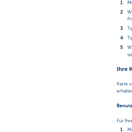
Me
Wä
Pr
Ti
Ti
Wä
sp
Ihre 
Karte v
erhalt
Benutz
Für Ihr
Me