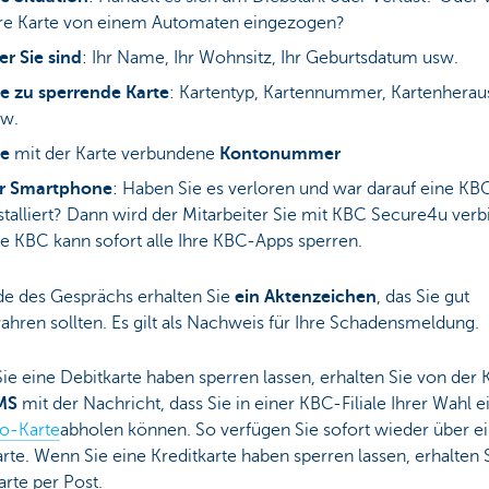
re Karte von einem Automaten eingezogen?
r Sie sind
: Ihr Name, Ihr Wohnsitz, Ihr Geburtsdatum usw.
e zu sperrende Karte
: Kartentyp, Kartennummer, Kartenhera
sw.
ie
mit der Karte verbundene
Kontonummer
hr Smartphone
: Haben Sie es verloren und war darauf eine K
stalliert? Dann wird der Mitarbeiter Sie mit KBC Secure4u verb
e KBC kann sofort alle Ihre KBC-Apps sperren.
e des Gesprächs erhalten Sie
ein Aktenzeichen
, das Sie gut
hren sollten. Es gilt als Nachweis für Ihre Schadensmeldung.
e eine Debitkarte haben sperren lassen, erhalten Sie von der
SMS
mit der Nachricht, dass Sie in einer KBC-Filiale Ihrer Wahl e
o-Karte
abholen können. So verfügen Sie sofort wieder über e
rte. Wenn Sie eine Kreditkarte haben sperren lassen, erhalten S
rte per Post.