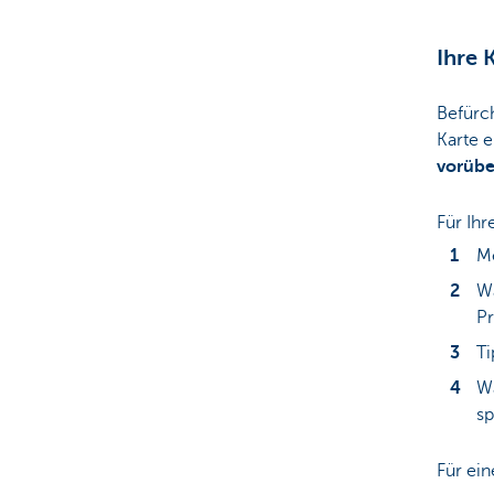
Particulieren
Ihre 
Befürch
Karte e
vorüb
Für Ihr
Me
Wä
Pr
Ti
Wä
sp
Für ein