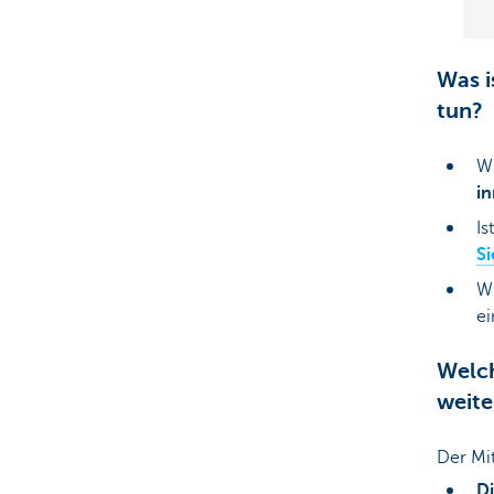
Was i
tun?
Wu
in
Is
Si
W
ei
Welch
weit
Der Mit
Di