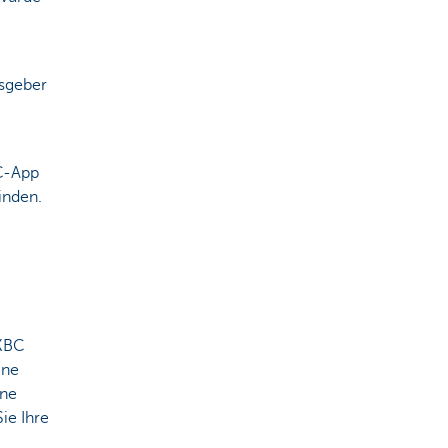
usgeber
BC-App
inden.
 KBC
ine
ine
ie Ihre