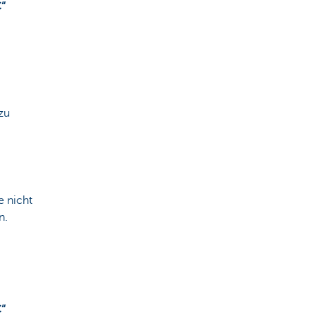
“
 zu
e nicht
n.
“