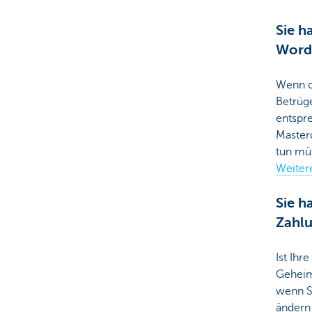
Sie h
Wordl
Wenn 
Betrüge
entspr
Masterc
tun mü
Weiter
Sie h
Zahlu
Ist Ihr
Geheim
wenn S
ändern