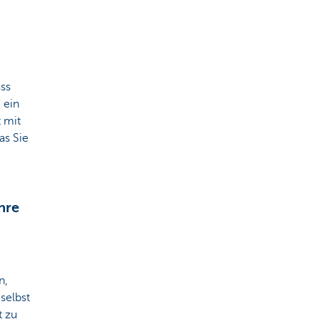
ss
 ein
 mit
as Sie
hre
n,
selbst
t zu