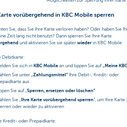
Möglichkeiten zur Sperrung Ihrer Karte
Karte vorübergehend in KBC Mobile sperren
ten Sie, dass Sie Ihre Karte verloren haben? Oder haben Sie Ih
ine Zeit lang nicht benutzt? Dann sperren Sie Ihre Karte
ergehend
und aktivieren Sie sie später
wieder
in KBC Mobile.
e Debitkarte:
lden Sie sich in
KBC Mobile
an und tippen Sie auf
„Meine KBC
hlen Sie unter
„Zahlungsmittel“
Ihre Debit-, Kredit- oder
epaidkarte aus
ppen Sie auf „
Sperren, ersetzen oder löschen“
hlen Sie „
Ihre Karte vorübergehend sperren
“, um Ihre Karte
erren oder wieder zu aktivieren
e Kredit- oder Prepaidkarte: