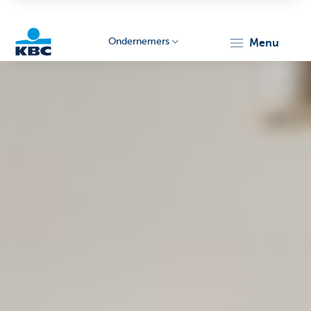
Ondernemers
menu
KBC
Ondernemers