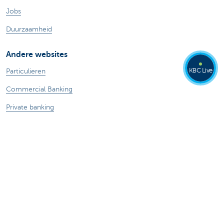
Jobs
Duurzaamheid
Andere websites
KBC Live
Particulieren
Commercial Banking
Private banking
KBC Brussels
KBC Groep
Alle websites
Let op, geld lenen kost ook geld.
®