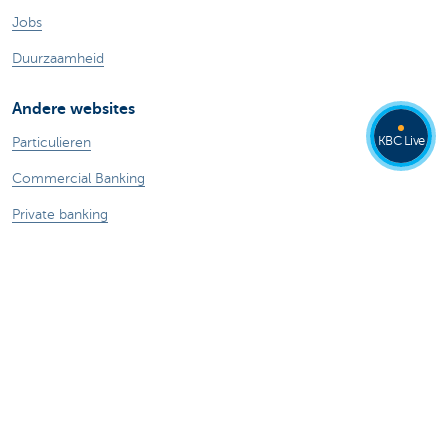
Jobs
Duurzaamheid
Andere websites
KBC Live
Particulieren
Commercial Banking
Private banking
KBC Brussels
KBC Groep
Alle websites
Let op, geld lenen kost ook geld.
®