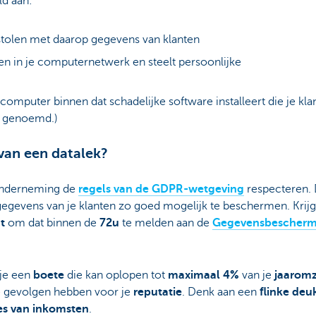
ld aan:
stolen met daarop gegevens van klanten
en in je computernetwerk en steelt persoonlijke
e computer binnen dat schadelijke software installeert die je k
' genoemd.)
van een datalek?
onderneming de
regels van de
GDPR-wetgeving
respecteren.
 gegevens van je klanten zo goed mogelijk te beschermen. Krij
t
om dat binnen de
72u
te melden aan de
Gegevensbeschermi
 je een
boete
die kan oplopen tot
maximaal 4%
van je
jaaromz
e gevolgen hebben voor je
reputatie
. Denk aan een
flinke deu
ies van inkomsten
.