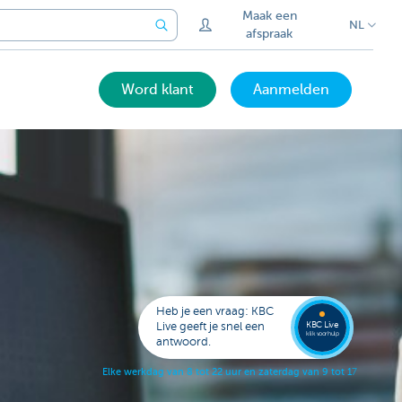
Maak een
NL
afspraak
Word klant
Aanmelden
Laat je
opbell
Heb je een vraag: KBC
KBC Live
Live geeft je snel een
klik voor hulp
antwoord.
E
l
k
e
w
e
r
k
d
a
g
v
a
n
8
t
o
t
2
2
u
u
r
e
n
z
a
t
e
r
d
a
g
v
a
n
9
t
o
t
1
7
u
u
r
.