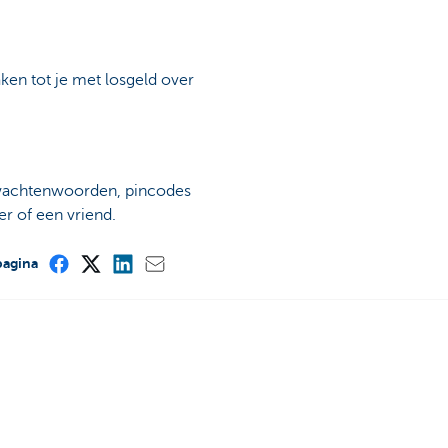
en tot je met losgeld over
ls wachtenwoorden, pincodes
er of een vriend.
pagina