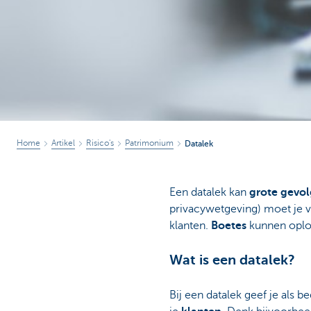
Home
Artikel
Risico's
Patrimonium
Datalek
Een datalek kan
grote gevo
privacywetgeving) moet je 
klanten.
Boetes
kunnen oplo
Wat is een datalek?
Bij een datalek geef je als be