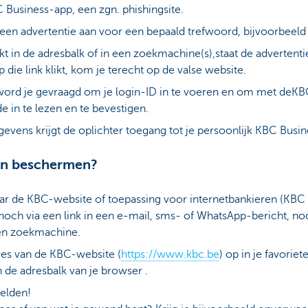
usiness-app, een zgn. phishingsite.
een advertentie aan voor een bepaald trefwoord, bijvoorbeeld 
tikt in de adresbalk of in een zoekmachine(s),staat de adverten
p die link klikt, kom je terecht op de valse website.
ord je gevraagd om je login-ID in te voeren en om met deKB
in te lezen en te bevestigen.
gevens krijgt de oplichter toegang tot je persoonlijk KBC Bus
gen beschermen?
naar de KBC-website of toepassing voor internetbankieren (KB
noch via een link in een e-mail, sms- of WhatsApp-bericht, noc
en zoekmachine.
dres van de KBC-website (
https://www.kbc.be
) op in je favoriet
 de adresbalk van je browser .
melden!