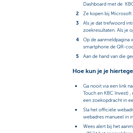
Dashboard met de KBC B
Ze kopen bij Microsoft 
Als je dat trefwoord in
zoekresultaten. Als je o
Op de aanmeldpagina w
smartphone de QR-code 
Aan de hand van die ge
Hoe kun je je hierte
Ga nooit via een link 
Touch en KBC Invest) , 
een zoekopdracht in e
Sla het officiële weba
webadres manueel in in
Wees alert bij het aan