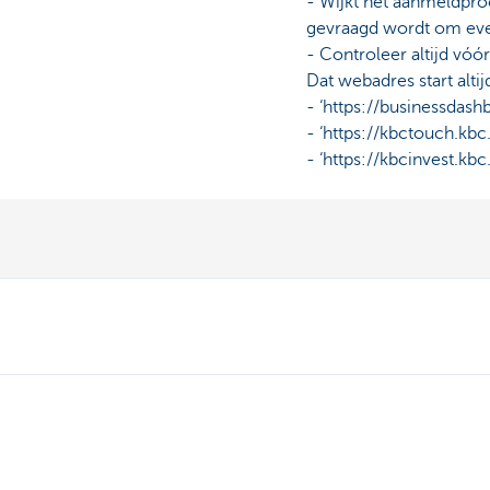
- Wijkt het aanmeldpro
gevraagd wordt om even
- Controleer altijd vó
Dat webadres start altij
- ‘https://businessdas
- ‘https://kbctouch.kb
- ‘https://kbcinvest.kbc
Ons aanbod
Contacteer o
Betalen en betaald worden
Maak een afspr
Sparen en beleggen
Vind een kanto