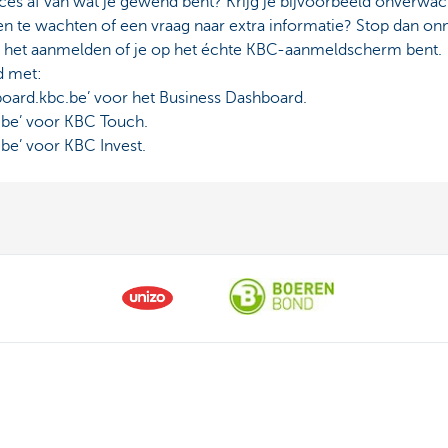
ces af van wat je gewend bent? Krijg je bijvoorbeeld onverwa
 te wachten of een vraag naar extra informatie? Stop dan onm
ór het aanmelden of je op het échte KBC-aanmeldscherm bent.
d met:
hboard.kbc.be’ voor het Business Dashboard.
c.be’ voor KBC Touch.
.be’ voor KBC Invest.
ns
Over ons
aak
De KBC-groep
or
KBC Trakteert