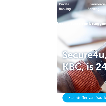
Private
Commercia
Ondernemers
Particulieren
Banking
Banking
Betalingsverkeer
Sparen en belegge
KBC
Secure4u,
KBC, is 2
Slachtoffer van frau