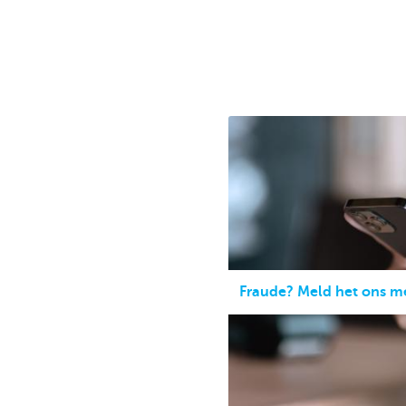
Ondernemers
Fraude? Meld het ons m