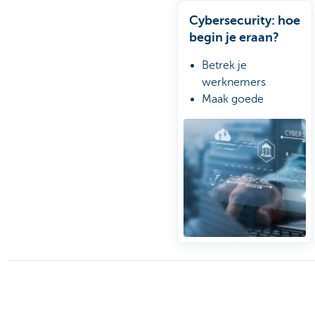
Cybersecurity: hoe
begin je eraan?
Betrek je
werknemers
Maak goede
afspraken met IT-
leveranciers
Maak een crisisplan
op