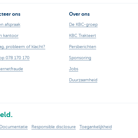
teer ons
Over ons
n afspraak
De KBC-groep
n kantoor
KBC Trakteert
ag, probleem of klacht?
Persberichten
op 078 170 170
Sponsoring
ternetfraude
Jobs
Duurzaamheid
eld.
Documentatie
Responsible disclosure
Toegankelijkheid