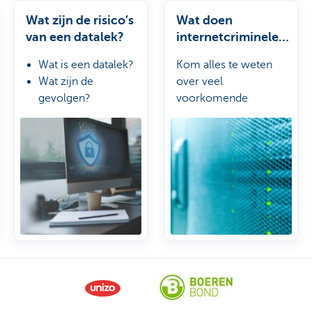
Wat zijn de risico’s
Wat doen
van een datalek?
internetcriminelen
?
Wat is een datalek?
Kom alles te weten
Wat zijn de
over veel
gevolgen?
voorkomende
Hoe je
cyberaanvallen zoals
onderneming
phishing en malware
beschermen?