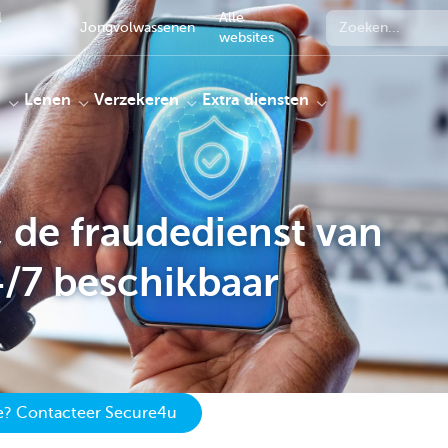
l
Alle
Jongvolwassenen
websites
n
Lenen
Verzekeren
Extra diensten
 de fraudedienst van
4/7 beschikbaar
de? Contacteer Secure4u