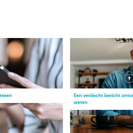
eteen
Een verdacht bericht ontv
weten