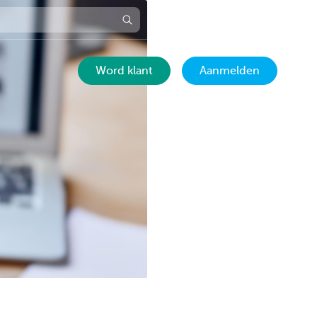
Maak een
NL
afspraak
Word klant
Aanmelden