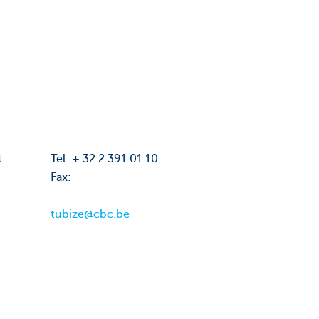
t
Tel: + 32 2 391 01 10
Fax:
tubize@cbc.be