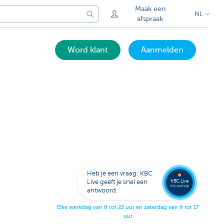
Maak een
NL
afspraak
Word klant
Aanmelden
Laat je
opbell
Heb je een vraag: KBC
KBC Live
Live geeft je snel een
klik voor hulp
antwoord.
E
l
k
e
w
e
r
k
d
a
g
v
a
n
8
t
o
t
2
2
u
u
r
e
n
z
a
t
e
r
d
a
g
v
a
n
9
t
o
t
1
7
u
u
r
.