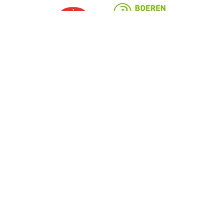
ns
Over ons
aak
De KBC-groep
or
KBC Trakteert
leem of klacht?
Persberichten
170 170
Sponsoring
aude
Jobs
Duurzaamheid