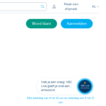
Maak een
NL
afspraak
Word klant
Aanmelden
Laat je
opbell
Heb je een vraag: KBC
KBC Live
Live geeft je snel een
klik voor hulp
antwoord.
E
l
k
e
w
e
r
k
d
a
g
v
a
n
8
t
o
t
2
2
u
u
r
e
n
z
a
t
e
r
d
a
g
v
a
n
9
t
o
t
1
7
u
u
r
.