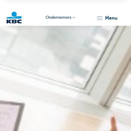
Ondernemers
menu
KBC
Ondernemers