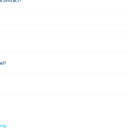
jncontract?
ad?
ing