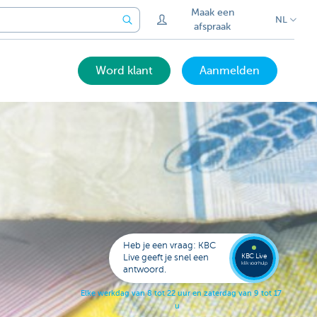
Maak een
NL
afspraak
Word klant
Aanmelden
Bel
een
KBC
Live
expert
Heb je een vraag: KBC
078
KBC Live
Live geeft je snel een
152
klik voor hulp
antwoord.
153
E
l
k
e
w
e
r
k
d
a
g
v
a
n
8
t
o
t
2
2
u
u
r
e
n
z
a
t
e
r
d
a
g
v
a
n
9
t
o
t
1
7
u
u
r
.