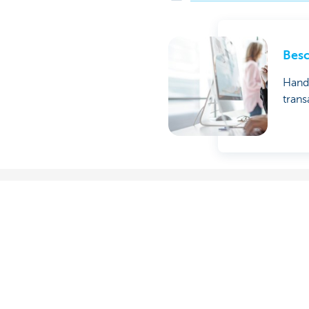
Besc
Hande
trans
Ons aanbod
Contacteer o