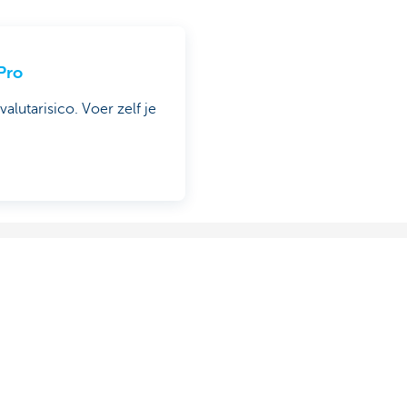
Pro
alutarisico. Voer zelf je
Andere websites