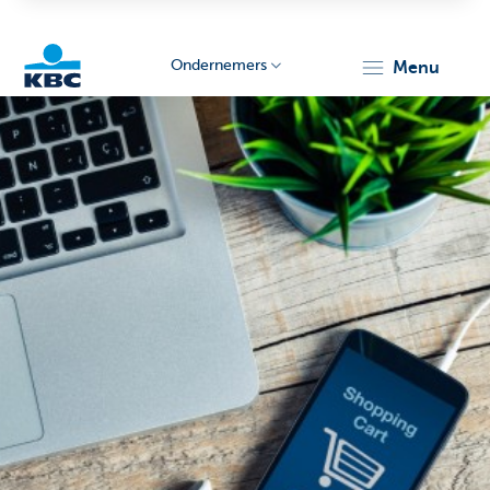
Ondernemers
menu
KBC
Ondernemers