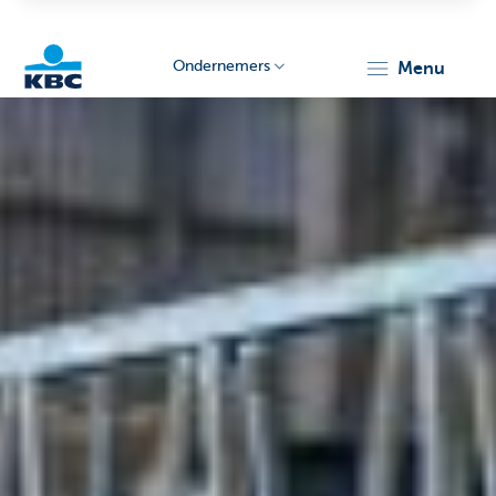
Ondernemers
menu
KBC
Ondernemers