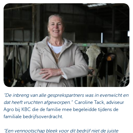
“De inbreng van alle gesprekspartners was in evenwicht en
dat heeft vruchten afgeworpen.”
Caroline Tack, adviseur
Agro bij KBC die de familie mee begeleidde tijdens de
familiale bedrijfsoverdracht.
“Een vennootschap bleek voor dit bedrijf niet de juiste