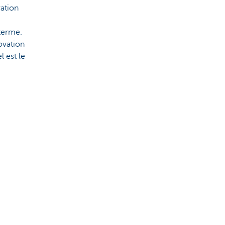
vation
 terme.
ovation
 est le