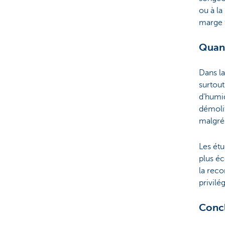
ou à la
marge f
Quand
Dans l
surtout
d'humid
démolit
malgré 
Les ét
plus éc
la reco
privilé
Concl