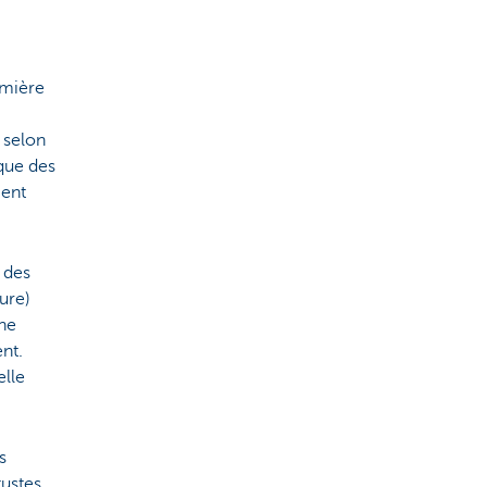
emière
 selon
sque des
ment
r des
ure)
une
nt.
elle
s
tustes