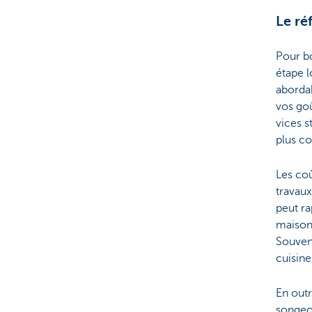
Le ré
Pour bo
étape l
abordab
vos goû
vices s
plus co
Les coû
travaux
peut ra
maison
Souven
cuisine
En outr
songeo