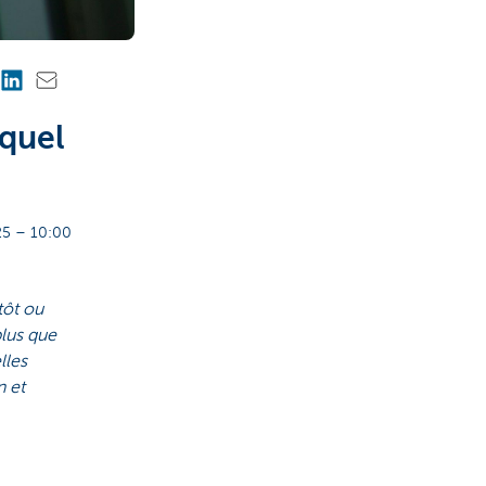
 quel
5 – 10:00
tôt ou
plus que
lles
n et