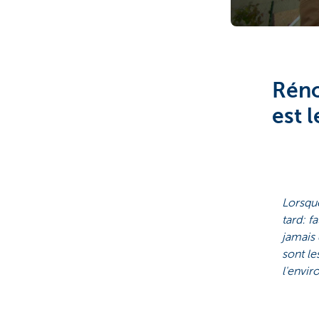
Réno
est l
Lorsque
tard: f
jamais 
sont le
l'envi