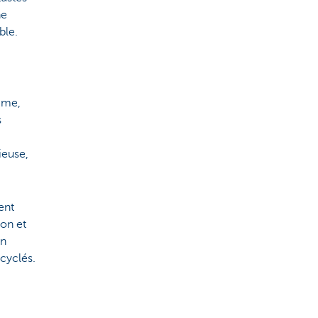
ne
ble.
mme,
s
ieuse,
ent
ion et
en
cyclés.