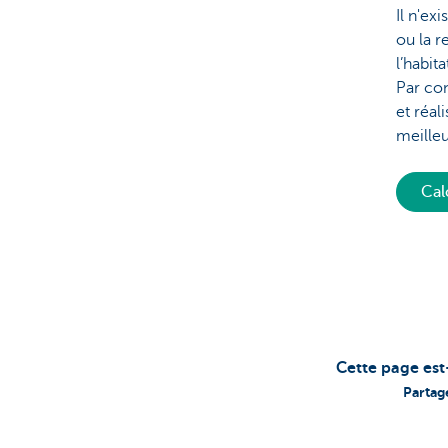
Il n'ex
ou la r
l’habit
Par con
et réal
meille
Cal
Cette page est
Partag