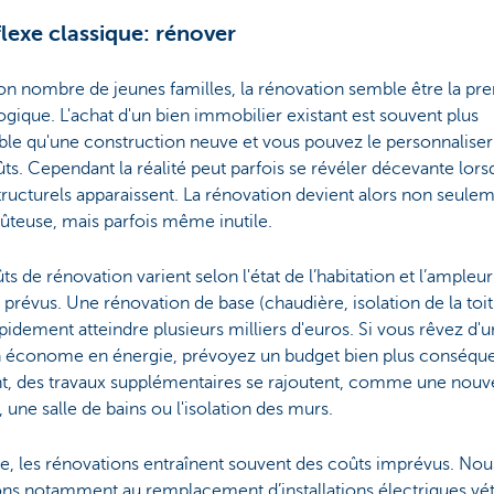
flexe classique: rénover
n nombre de jeunes familles, la rénovation semble être la pr
ogique. L'achat d'un bien immobilier existant est souvent plus
le qu'une construction neuve et vous pouvez le personnaliser
ts. Cependant la réalité peut parfois se révéler décevante lor
tructurels apparaissent. La rénovation devient alors non seule
ûteuse, mais parfois même inutile.
ts de rénovation varient selon l'état de l’habitation et l’ampleu
 prévus. Une rénovation de base (chaudière, isolation de la toit
pidement atteindre plusieurs milliers d'euros. Si vous rêvez d'
 économe en énergie, prévoyez un budget bien plus conséque
t, des travaux supplémentaires se rajoutent, comme une nouv
, une salle de bains ou l'isolation des murs.
e, les rénovations entraînent souvent des coûts imprévus. Nou
ns notamment au remplacement d’installations électriques vé