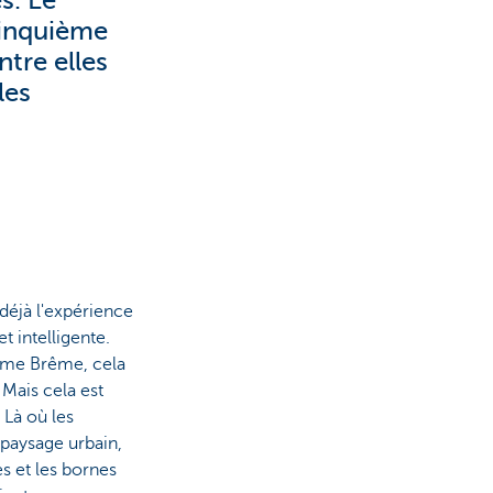
s. Le
cinquième
ntre elles
les
 déjà l'expérience
t intelligente.
mme Brême, cela
. Mais cela est
. Là où les
 paysage urbain,
es et les bornes