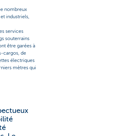
. De nombreux
t industriels,
des services
ngs souterrains
ont être garées à
os-cargos, de
ettes électriques
rniers mètres qui
spectueux
ilité
té