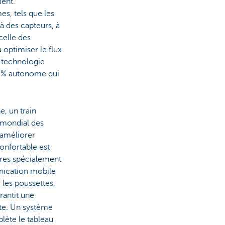
ient.
s, tels que les
à des capteurs, à
 celle des
à optimiser le flux
a technologie
00% autonome qui
e, un train
 mondial des
à améliorer
onfortable est
tres spécialement
unication mobile
les poussettes,
arantit une
ite. Un système
ète le tableau