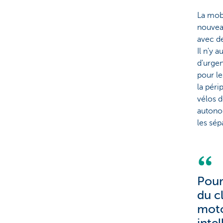
La mobi
nouveau
avec de
Il n'y 
d'urgen
pour le
la péri
vélos d
autonom
les sép
Pour
du cl
moto