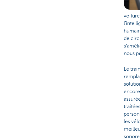
voiture
l'intel
humains
de circ
s'amél
nous pe
Le trai
remplac
solutio
encore 
assurée
traitée
person
les vél
meilleu
sonore