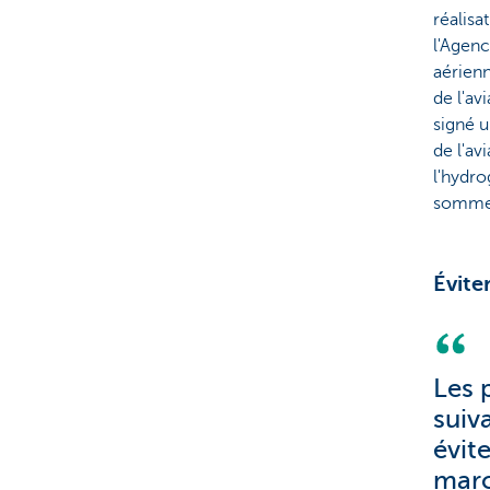
réalisa
l'Agen
aérienn
de l'av
signé u
de l'av
l'hydro
sommes
Évite
Les p
suiv
évit
marc