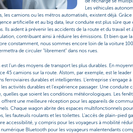
de recharge se multipl
Les véhicules autonome
s, les camions ou les métros automatisés, existent déjà. Grâce 
ligence artificielle et au big data, leur conduite est plus sûre que
. Ils aident à prévenir les accidents de la route et du travail et 
ulation, contribuant ainsi à réduire les émissions. Et bien que l
iore constamment, nous sommes encore loin de la voiture 1
rmettra de circuler "librement" dans nos rues.
n est l'un des moyens de transport les plus durables. En moyenn
e 45 camions sur la route. Alstom, par exemple, est le leader
ns ferroviaires durables et intelligentes. L’entreprise s'engage 
les activités durables et l'expérience passager. Une conduite c
, quelles que soient les conditions météorologiques. Les fenê
s offrent une meilleure réception pour les appareils de comm
nels. Chaque wagon abrite des espaces multifonctionnels pour 
os, les fauteuils roulants et les toilettes. L'accès de plain-pied g
re accessibilité, y compris pour les voyageurs à mobilité rédu
 numérique Bluetooth pour les voyageurs malentendants compl