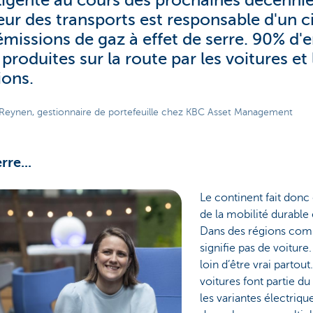
lligente au cours des prochaines décennie
eur des transports est responsable d'un 
émissions de gaz à effet de serre. 90% d'e
produites sur la route par les voitures et 
ons.
 Reynen, gestionnaire de portefeuille chez KBC Asset Management
rre...
Le continent fait donc
de la mobilité durable e
Dans des régions co
signifie pas de voiture
loin d’être vrai partout
voitures font partie du
les variantes électriqu