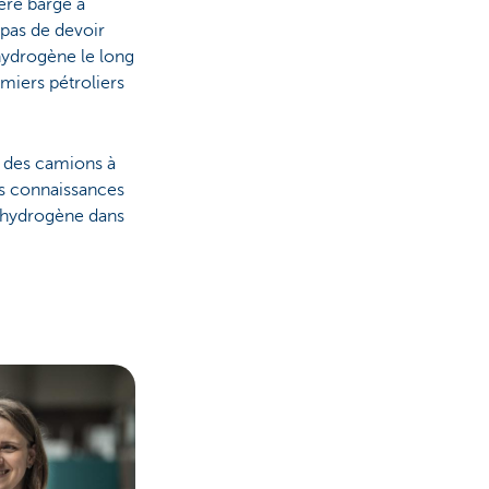
ère barge à
 pas de devoir
 hydrogène le long
miers pétroliers
é des camions à
es connaissances
l'hydrogène dans