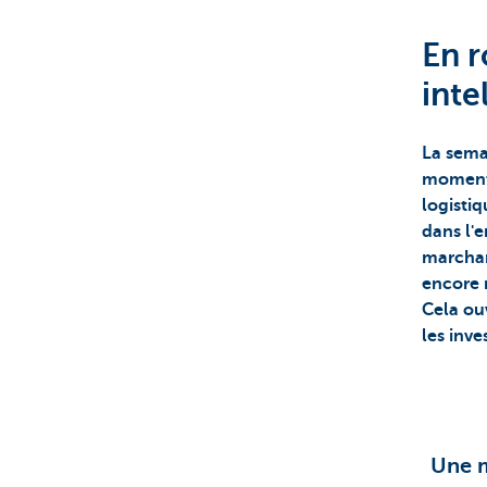
En r
inte
La semai
moment i
logistiq
dans l'e
marchan
encore 
Cela ou
les inve
Une m