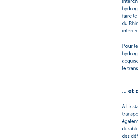
interch
hydrogè
faire l
du Rhin
intérie
Pour le
hydrogè
acquise
le tran
... et
À l'ins
transpo
égaleme
durable
des déf