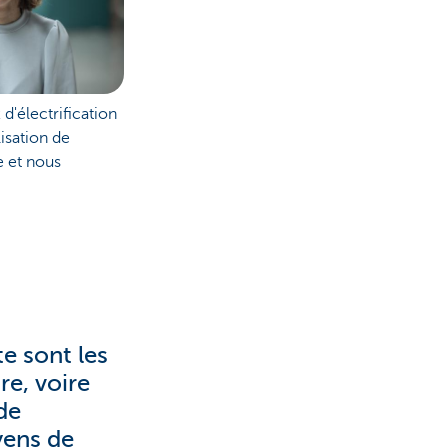
d'électrification
lisation de
le et nous
te sont les
re, voire
de
yens de