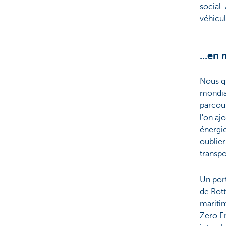
social.
véhicul
...en 
Nous qu
mondial
parcour
l'on aj
énergie
oublier
transpo
Un port
de Rott
maritim
Zero Em