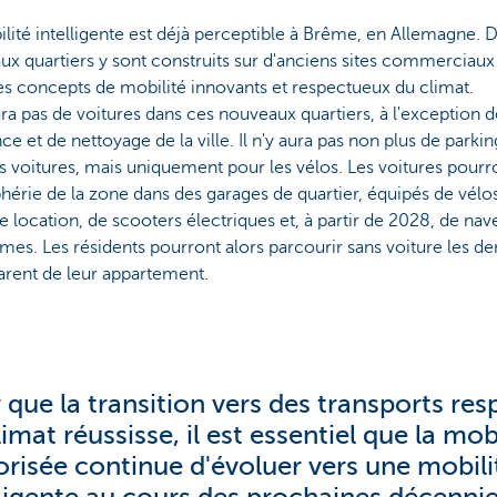
lité intelligente est déjà perceptible à Brême, en Allemagne
x quartiers y sont construits sur d'anciens sites commerciaux e
s concepts de mobilité innovants et respectueux du climat.
aura pas de voitures dans ces nouveaux quartiers, à l'exception 
ce et de nettoyage de la ville. Il n'y aura pas non plus de parki
s voitures, mais uniquement pour les vélos. Les voitures pourr
phérie de la zone dans des garages de quartier, équipés de vél
e location, de scooters électriques et, à partir de 2028, de nav
es. Les résidents pourront alors parcourir sans voiture les de
arent de leur appartement.
 que la transition vers des transports re
imat réussisse, il est essentiel que la mob
risée continue d'évoluer vers une mobili