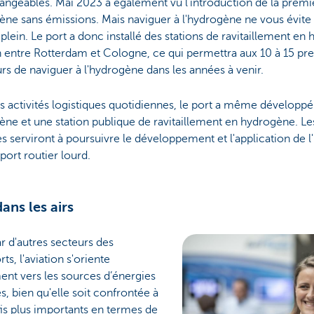
angeables. Mai 2023 a également vu l'introduction de la premi
ne sans émissions. Mais naviguer à l'hydrogène ne vous évite
e plein. Le port a donc installé des stations de ravitaillement en
 entre Rotterdam et Cologne, ce qui permettra aux 10 à 15 pre
urs de naviguer à l'hydrogène dans les années à venir.
s activités logistiques quotidiennes, le port a même développ
ne et une station publique de ravitaillement en hydrogène. L
s serviront à poursuivre le développement et l'application de 
sport routier lourd.
 dans les airs
tar d'autres secteurs des
rts, l'aviation s'oriente
nt vers les sources d’énergies
s, bien qu'elle soit confrontée à
is plus importants en termes de