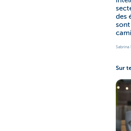
inte
sect
des 
sont 
cami
Sabrina
Sur te