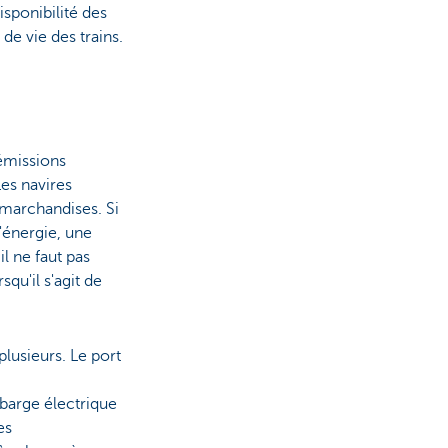
sponibilité des
de vie des trains.
 émissions
es navires
 marchandises. Si
d'énergie, une
l ne faut pas
qu'il s'agit de
plusieurs. Le port
 barge électrique
es