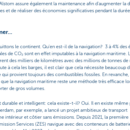
 Alstom assure également la maintenance afin d'augmenter la di
es et de réaliser des économies significatives pendant la durée 
mer...
ittons le continent. Qu'en est-il de la navigation? 3 à 4% des
es de CO₂ sont en effet imputables à la navigation maritime. L
ent des milliers de kilomètres avec des millions de tonnes de
oute à cela les barges, il est clair que cela nécessite beaucoup 
 qui provient toujours des combustibles fossiles. En revanche, i
 que la navigation maritime reste une méthode très efficace lors
rter de gros volumes.
 durable et intelligent: cela existe-t-il? Oui. Il en existe même 
erdam, par exemple, a lancé un projet ambitieux de transport
e intérieur et côtier sans émissions. Depuis 2021, la première
ission Services (ZES) navigue avec des conteneurs de batteri