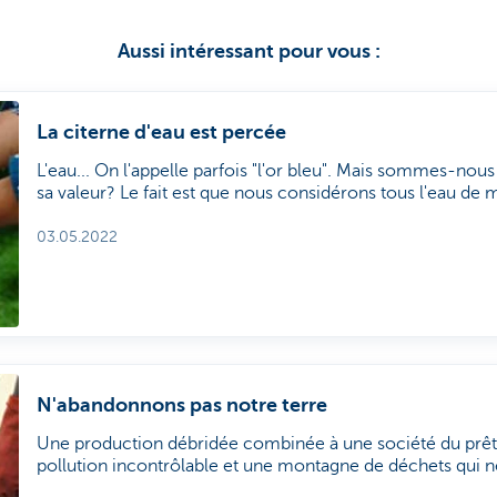
Aussi intéressant pour vous :
La citerne d'eau est percée
L'eau... On l'appelle parfois "l'or bleu". Mais sommes-nou
sa valeur? Le fait est que nous considérons tous l'eau de 
"insouciante", mais la réalité est tout autre... Nous avons discuté de cette
problématique avec Kristine Walraevens, professeure d'h
03.05.2022
l'Université de Gand, et Alex Martens, analyste sectoriel 
Management.
N'abandonnons pas notre terre
Une production débridée combinée à une société du prêt 
pollution incontrôlable et une montagne de déchets qui ne
conséquences pour la terre et le climat sont désormais ta