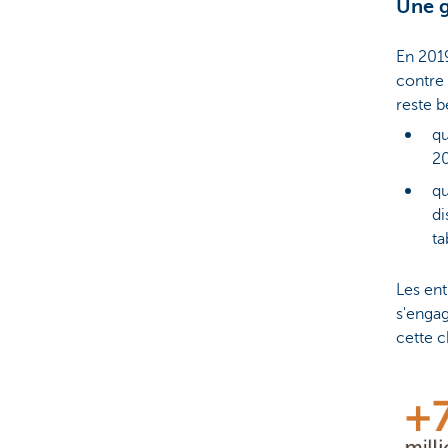
Une g
En 201
contre 
reste b
qu
20
qu
di
ta
Les ent
s'engag
cette c