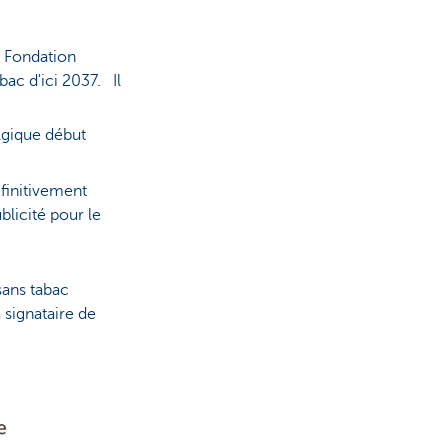
a Fondation
bac d'ici 2037. Il
elgique début
éfinitivement
blicité pour le
sans tabac
 signataire de