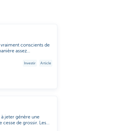
s vraiment conscients de
manière assez
ydrogéologie à
Investir
Article
chez KBC Asset
à jeter génère une
 cesse de grossir. Les
ngibles, mais cette