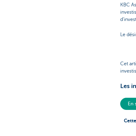
KBC Ass
investi
d'inve
Le dési
Cet art
investi
Les i
En 
Cette