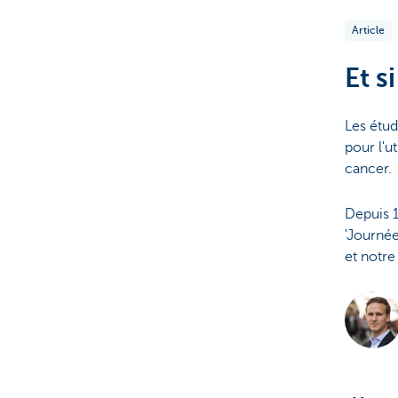
Article
Et s
Les étud
pour l'u
cancer.
Depuis 1
'Journée
et notr