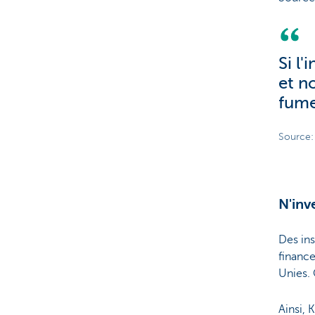
Si l
et n
fume
Source:
N'inv
Des in
finance
Unies.
Ainsi, 