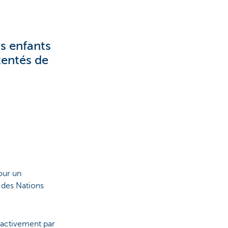
os enfants
tentés de
our un
 des Nations
s activement par