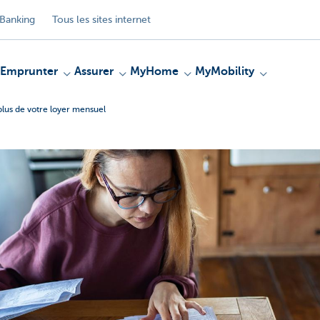
Banking
Tous les sites internet
Emprunter
Assurer
MyHome
MyMobility
 plus de votre loyer mensuel