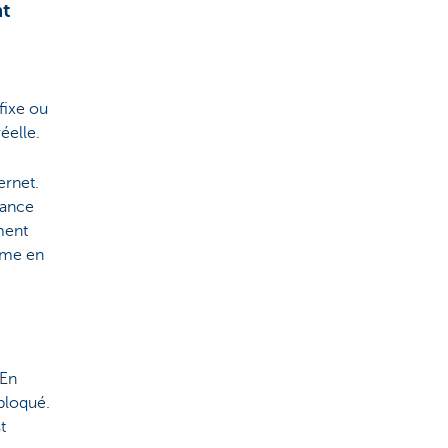
nt
fixe ou
éelle.
ternet.
mance
ment
ome en
 En
bloqué.
t