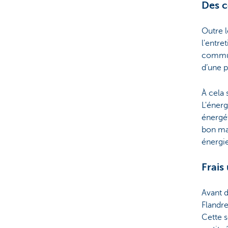
Des c
Outre 
l'entre
commun
d’une p
À cela s
L'éner
énergét
bon ma
énergie
Frais
Avant 
Flandre
Cette s