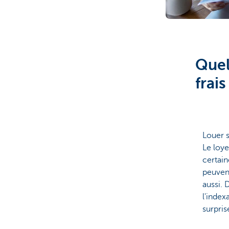
Quel
frai
Louer s
Le loye
certain
peuvent
aussi.
l'index
surpris