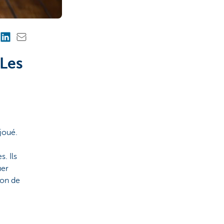
 Les
joué.
s. Ils
uer
son de