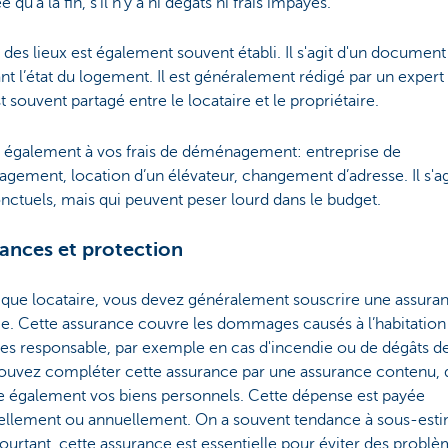
e qu’à la fin, s’il n’y a ni dégâts ni frais impayés.
 des lieux est également souvent établi. Il s'agit d'un document
nt l’état du logement. Il est généralement rédigé par un expert
t souvent partagé entre le locataire et le propriétaire.
 également à vos frais de déménagement: entreprise de
ement, location d’un élévateur, changement d’adresse. Il s'ag
onctuels, mais qui peuvent peser lourd dans le budget.
ances et protection
 que locataire, vous devez généralement souscrire une assura
e. Cette assurance couvre les dommages causés à l’habitation
es responsable, par exemple en cas d'incendie ou de dégâts d
ouvez compléter cette assurance par une assurance contenu, 
e également vos biens personnels. Cette dépense est payée
llement ou annuellement. On a souvent tendance à sous-est
ourtant, cette assurance est essentielle pour éviter des probl