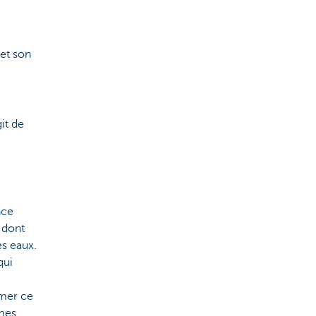
 et son
it de
nce
 dont
es eaux.
qui
imer ce
èmes