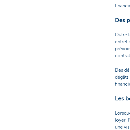
financi
Des p
Outre l
entreti
prévoir
contra
Des dé
dégâts
financi
Les b
Lorsque
loyer. 
une vis