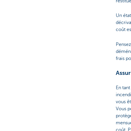
restitué
Un état
décriva
coût es
Pensez
déménag
frais p
Assur
En tant
incendi
vous êt
Vous p
protèg
mensue
coût. P