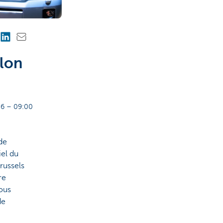
alon
6 – 09:00
de
iel du
Brussels
re
vous
de