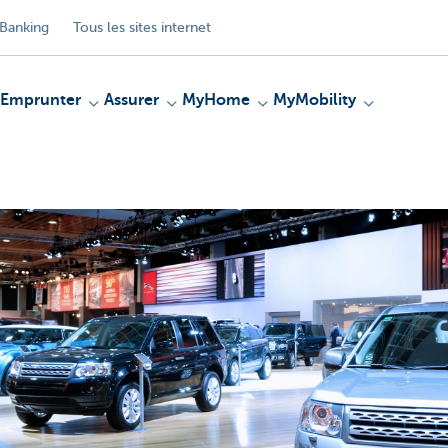
Banking
Tous les sites internet
Emprunter
Assurer
MyHome
MyMobility