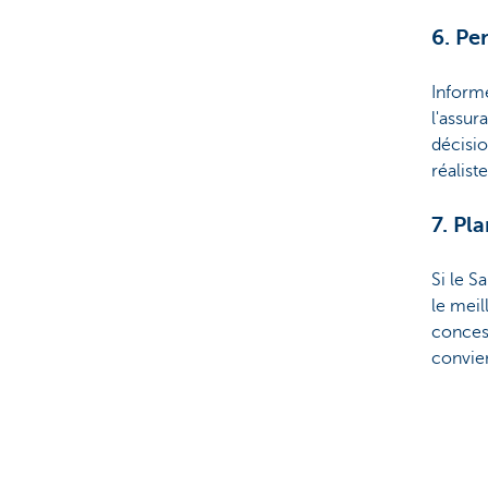
6. Pe
Informe
l'assur
décisio
réalist
7. Pla
Si le S
le meil
concess
convie