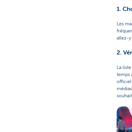
1. Ch
Les ma
fréque
allez-y
2. Vé
La list
temps a
officie
médias 
souhai