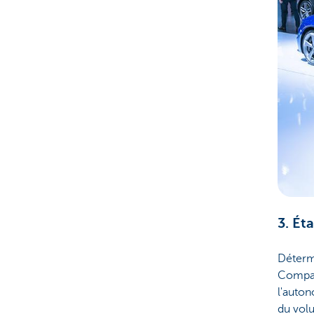
3. Éta
Déterm
Compar
l'auton
du volu