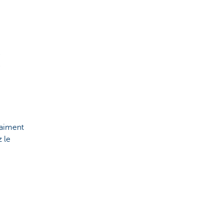
e
e
raiment
 le