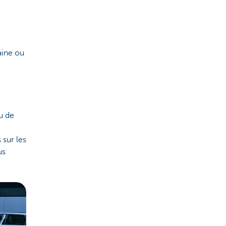
aine ou
u de
 sur les
us