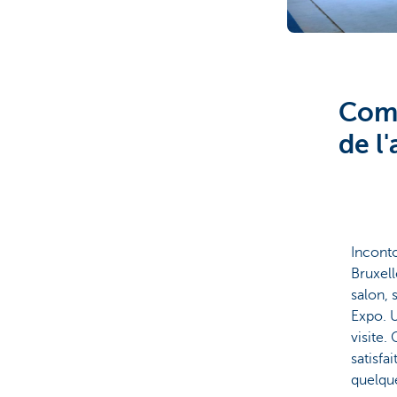
Comm
de l
Inconto
Bruxell
salon, 
Expo. U
visite.
satisfa
quelqu