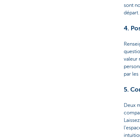
sont no
départ.
4. Po
Renseig
questio
valeur 
personn
par les
5. Co
Deux m
compare
Laissez
l'espac
intuit