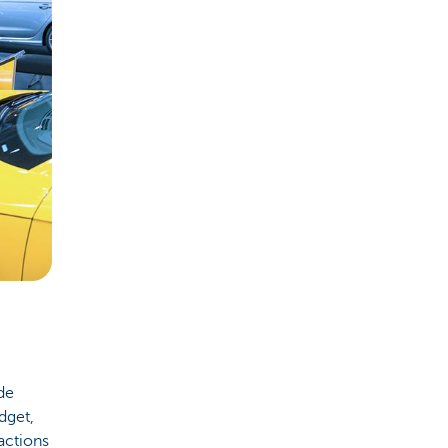
de
dget,
actions