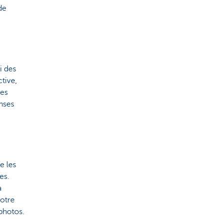
de
i des
tive,
Les
nses
e les
es.
à
votre
photos.