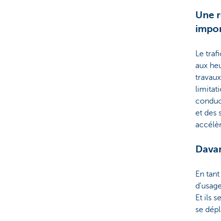
Une r
impo
Le tra
aux heu
travaux
limitat
conduct
et des 
accélèr
Davan
En tant
d'usage
Et ils 
se dépl