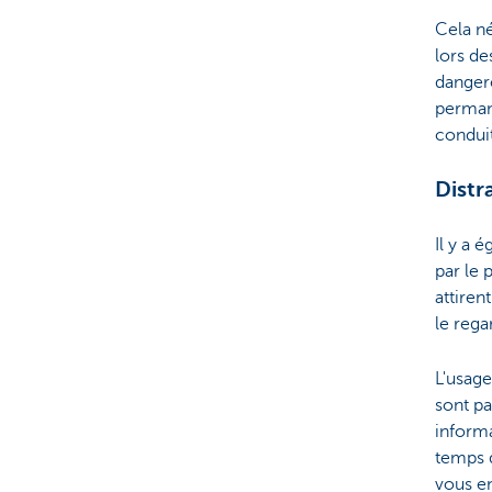
Cela né
lors d
dangere
permane
condui
Distr
Il y a 
par le 
attiren
le rega
L'usage
sont pa
informa
temps d
vous e