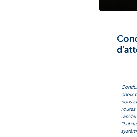
Cond
d'at
Conduir
choix p
nous c
routes 
rapidem
l’habit
système