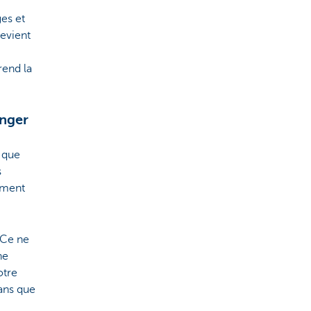
ges et
evient
rend la
anger
i que
s
ement
 Ce ne
ne
otre
ans que