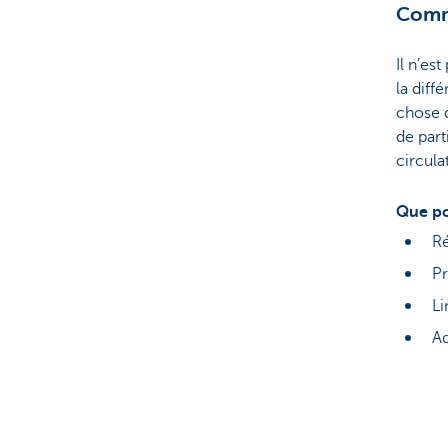
Comme
Il n’es
la diff
chose d
de part
circula
Que po
Ré
Pr
Li
Ad