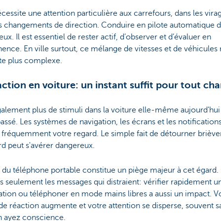
cessite une attention particulière aux carrefours, dans les vira
es changements de direction. Conduire en pilote automatique d
ux. Il est essentiel de rester actif, d’observer et d’évaluer en
nce. En ville surtout, ce mélange de vitesses et de véhicules 
te plus complexe.
action en voiture: un instant suffit pour tout ch
également plus de stimuli dans la voiture elle-même aujourd'hu
passé. Les systèmes de navigation, les écrans et les notification
t fréquemment votre regard. Le simple fait de détourner brièv
rd peut s'avérer dangereux.
 du téléphone portable constitue un piège majeur à cet égard.
s seulement les messages qui distraient: vérifier rapidement u
tion ou téléphoner en mode mains libres a aussi un impact. V
e réaction augmente et votre attention se disperse, souvent s
n ayez conscience.