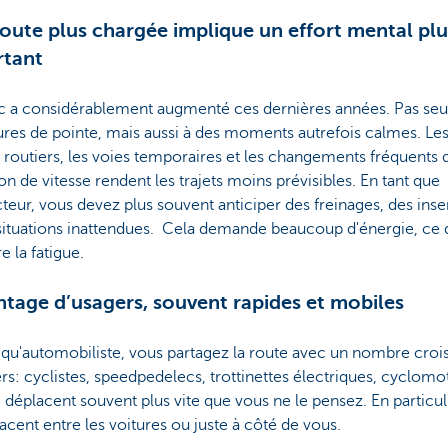
oute plus chargée implique un effort mental plu
rtant
fic a considérablement augmenté ces dernières années. Pas se
res de pointe, mais aussi à des moments autrefois calmes. Le
 routiers, les voies temporaires et les changements fréquents 
ion de vitesse rendent les trajets moins prévisibles. En tant que
eur, vous devez plus souvent anticiper des freinages, des inse
situations inattendues. Cela demande beaucoup d'énergie, ce 
e la fatigue.
tage d’usagers, souvent rapides et mobiles
 qu'automobiliste, vous partagez la route avec un nombre croi
rs: cyclistes, speedpedelecs, trottinettes électriques, cyclomot
se déplacent souvent plus vite que vous ne le pensez. En particulie
acent entre les voitures ou juste à côté de vous.