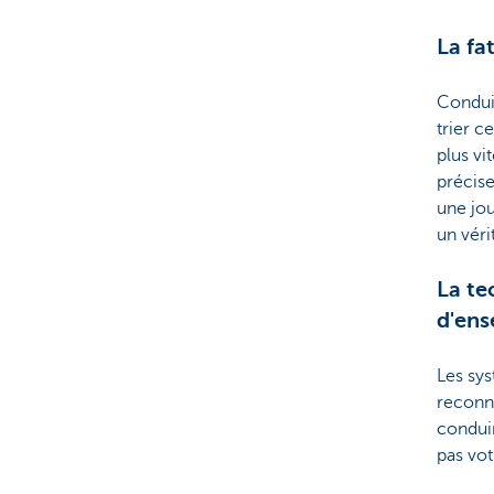
La fa
Conduir
trier ce
plus vi
précise
une jou
un véri
La te
d'en
Les sys
reconna
condui
pas vot