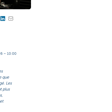
6 – 10:00
es
ce que
gé. Les
t plus
s,
et