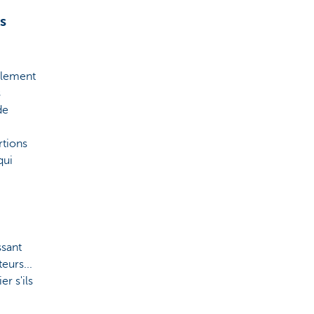
s
ulement
s
de
rtions
qui
ssant
eurs...
r s'ils