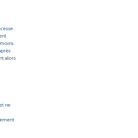
 cesse
ient
t moins
après
nt alors
 et ne
inement