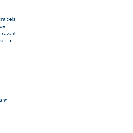
ont déjà
que
me avant
sur la
ant