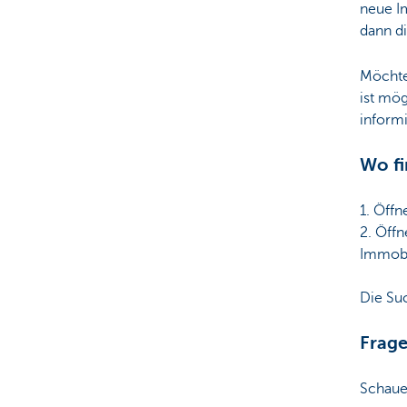
neue I
dann di
Möchte
ist mög
informi
Wo fi
1. Öffn
2. Öff
Immobil
Die Suc
Frag
Schaue