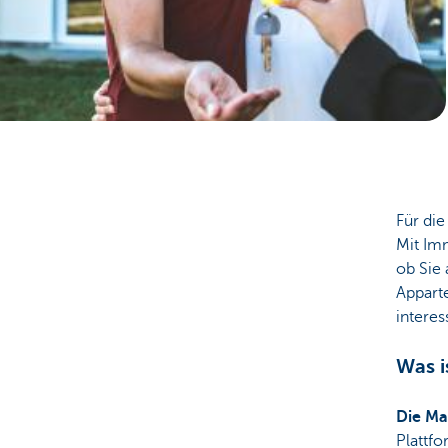
Particulieren
Für di
Mit Im
ob Sie 
Appart
intere
Was i
Die Ma
Plattf