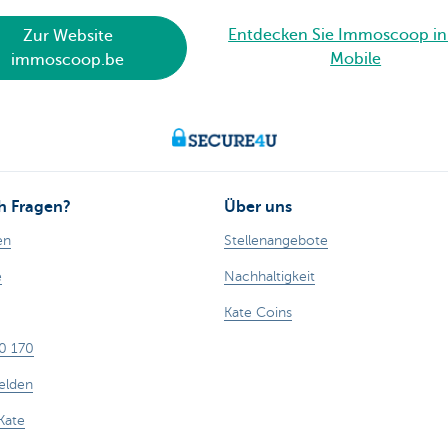
Entdecken Sie Immoscoop i
Zur Website
Mobile
immoscoop.be
h Fragen?
Über uns
en
Stellenangebote
e
Nachhaltigkeit
Kate Coins
0 170
elden
 Kate