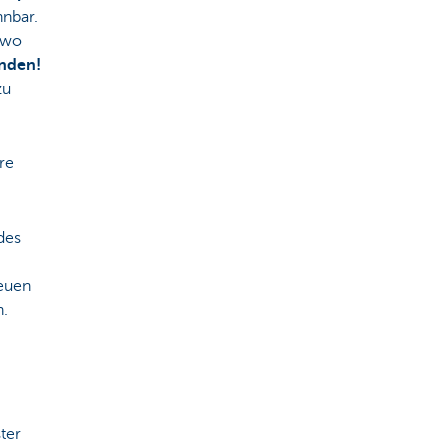
nnbar.
dwo
nden!
zu
re
des
neuen
n.
ter