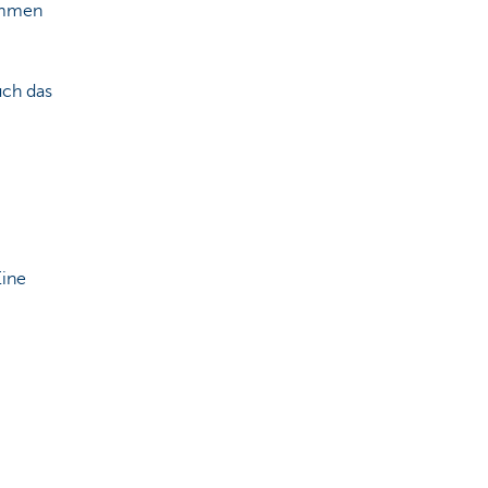
kommen
uch das
Eine