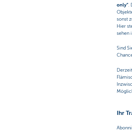
only“
.
Objekt
sonst z
Hier st
sehen i
Sind Si
Chance
Derzeit
Flämis
Inzwisc
Möglic
Ihr T
Abonni