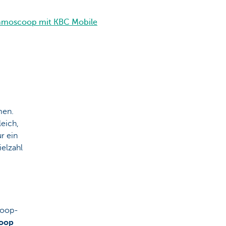
mmoscoop mit KBC Mobile
men.
eich,
r ein
ielzahl
coop-
oop