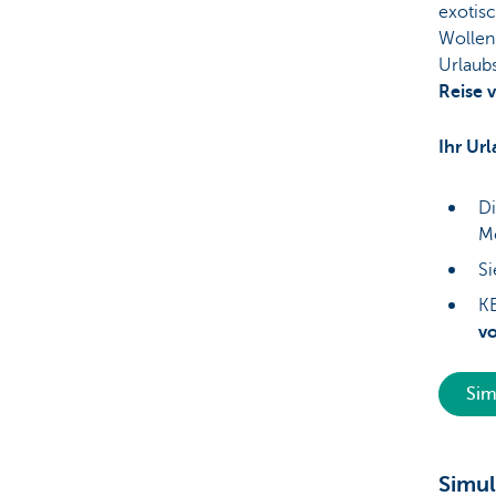
exotis
Wollen
Urlaub
Reise v
Ihr Ur
Di
M
S
KB
vo
Sim
Simul