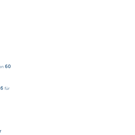
60
von
26
für
r