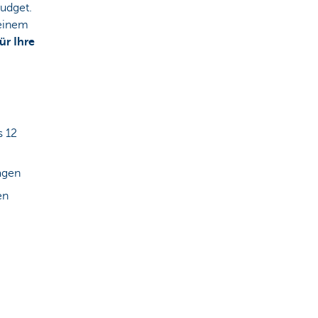
udget.
 einem
ür Ihre
s 12
agen
en