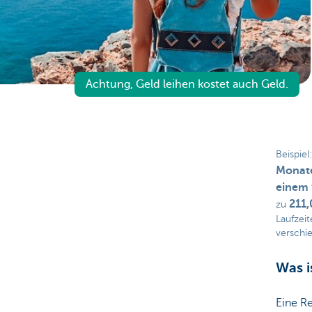
Particulieren
Achtung, Geld leihen kostet auch Geld.
Beispiel
Monat
einem 
211,
zu
Laufzeit
verschi
Was i
Eine Re