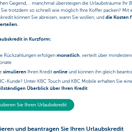
chen Gegend,... manchmal übersteigen die Urlaubsträume Ihr B
 Sie trotzdem so schnell wie möglich Ihre Koffer packen? Mit
skredit können Sie abreisen, wann Sie wollen, und
die Kosten f
erteilen.
laubskredit in Kurzform:
e Rückzahlungen erfolgen
monatlich
, verteilt über mindesten
onate
ie
simulieren
Ihren Kredit
online
und können ihn gleich beantr
C-Kunde? Unter KBC Touch und KBC Mobile erhalten Sie ein
llständigen Überblick über Ihren Kredit
ulieren Sie Ihren Urlaubskredit
ieren und beantragen Sie Ihren Urlaubskredit