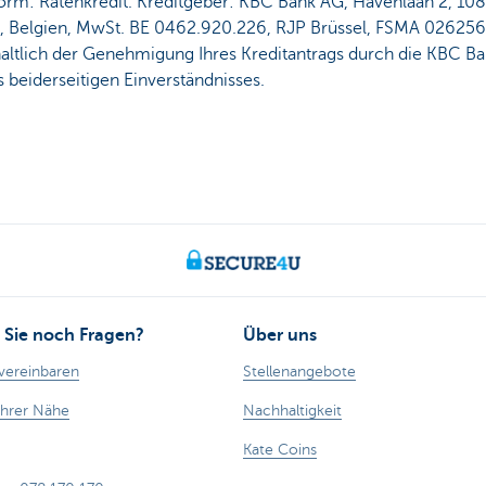
form: Ratenkredit. Kreditgeber: KBC Bank AG, Havenlaan 2, 10
l, Belgien, MwSt. BE 0462.920.226, RJP Brüssel, FSMA 026256
altlich der Genehmigung Ihres Kreditantrags durch die KBC B
 beiderseitigen Einverständnisses.
Sie noch Fragen?
Über uns
vereinbaren
Stellenangebote
Ihrer Nähe
Nachhaltigkeit
Kate Coins