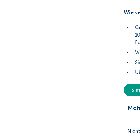
Wie ve
G
10
Eu
Wä
Si
Ü
Sim
Mehr
Nich