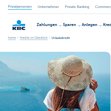
Privatpersonen
Unternehmer
Private Banking
Commerci
Zahlungen
Sparen
Anlegen
Kred
home
Kredite im Überblick
Urlaubskredit
KBC