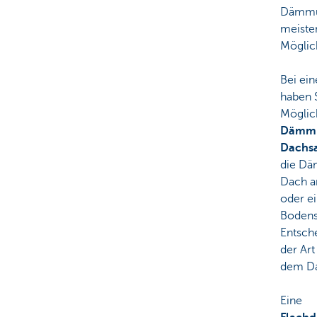
Dämmu
meiste
Möglic
Bei ei
haben S
Möglic
Dämm
Dachs
die Dä
Dach a
oder e
Bodens
Entsch
der Ar
dem Da
Eine