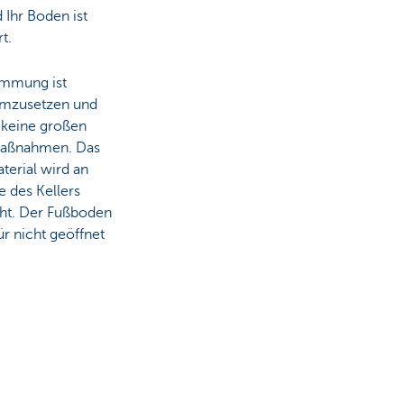
 Ihr Boden ist
t.
mmung ist
umzusetzen und
 keine großen
ßnahmen. Das
rial wird an
 des Kellers
ht. Der Fußboden
r nicht geöffnet