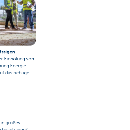
ässigen
er Einholung von
mung Energie
uf das richtige
ein großes
e beantragen?