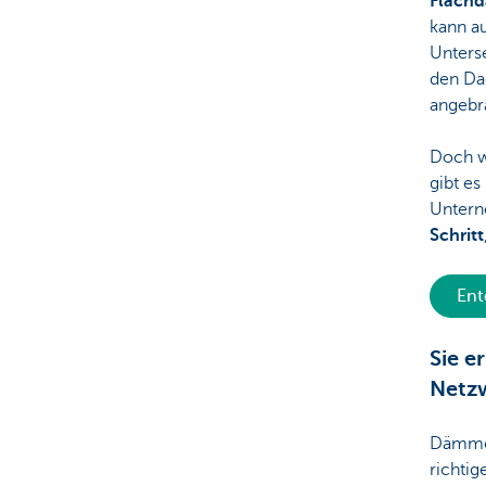
Flach
kann a
Unters
den Da
angebr
Doch w
gibt es
Untern
Schritt
Ent
Sie e
Netz
Dämmen
richti