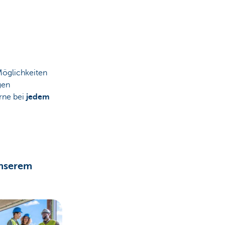
Möglichkeiten
gen
rne bei
jedem
unserem