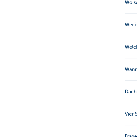
Wo s
Wer i
Welc
Wann 
Dach
Vier
Frag