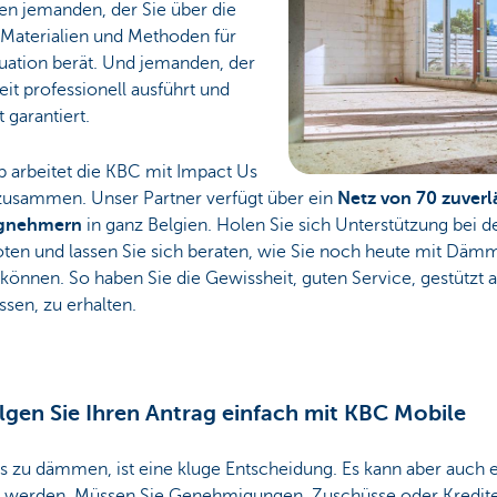
en jemanden, der Sie über die
 Materialien und Methoden für
tuation berät. Und jemanden, der
eit professionell ausführt und
t garantiert.
b arbeitet die KBC mit Impact Us
zusammen. Unser Partner verfügt über ein
Netz von 70 zuverl
agnehmern
in ganz Belgien. Holen Sie sich Unterstützung bei d
ten und lassen Sie sich beraten, wie Sie noch heute mit Däm
können. So haben Sie die Gewissheit, guten Service, gestützt a
sen, zu erhalten.
lgen Sie Ihren Antrag einfach mit KBC Mobile
s zu dämmen, ist eine kluge Entscheidung. Es kann aber auch 
t werden. Müssen Sie Genehmigungen, Zuschüsse oder Kredit