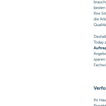
brauch
besten
Ihre Si
die Arb
Qualitä
Deshal
Today 
Auftr
Angebo
sparen 
Fachwis
Verfo
Ihr Hau
Projek