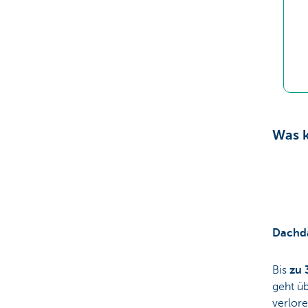
Was k
Dachd
Bis
zu 
geht ü
verlore