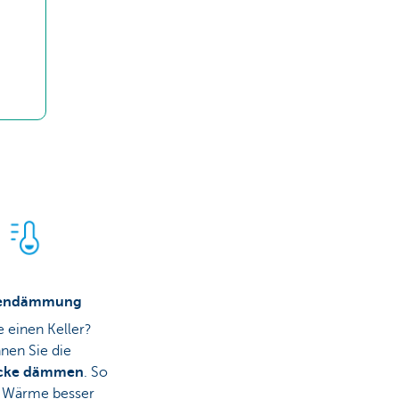
endämmung
 einen Keller?
nen Sie die
ecke dämmen
. So
ie Wärme besser