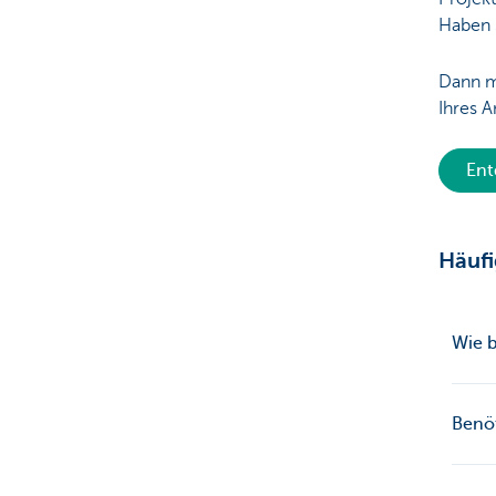
Haben 
Dann m
Ihres A
Ent
Häufi
Wie 
Benöt