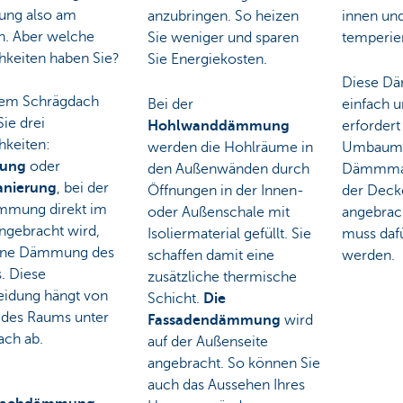
ng also am
anzubringen. So heizen
innen und
n. Aber welche
Sie weniger und sparen
temperier
hkeiten haben Sie?
Sie Energiekosten.
Diese Dä
nem Schrägdach
Bei der
einfach 
ie drei
Hohlwanddämmung
erfordert
hkeiten:
werden die Hohlräume in
Umbauma
ung
oder
den Außenwänden durch
Dämmmate
anierung
, bei der
Öffnungen in der Innen-
der Decke
mmung direkt im
oder Außenschale mit
angebrac
ngebracht wird,
Isoliermaterial gefüllt. Sie
muss dafü
ine Dämmung des
schaffen damit eine
werden.
. Diese
zusätzliche thermische
eidung hängt von
Schicht.
Die
t des Raums unter
Fassadendämmung
wird
ch ab.
auf der Außenseite
angebracht. So können Sie
auch das Aussehen Ihres