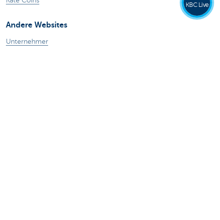
Kate Coins
KBC Live
Andere Websites
Unternehmer
Private Banking
Alle Websites
Achtung, Geld leihen kostet auch Geld.
Sitemap
KBC Gruppe
Pressemitteilungen
Tarife
Rechtliche Informationen
Abmelden