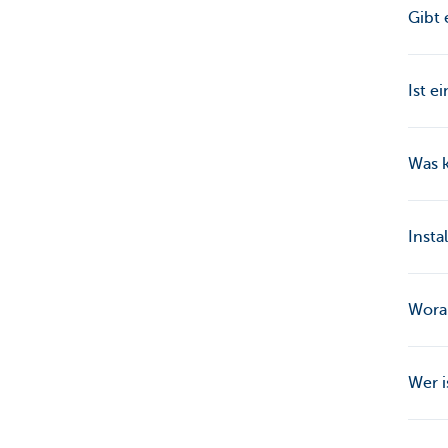
Gibt
Ist e
Was k
Insta
Worau
Wer i