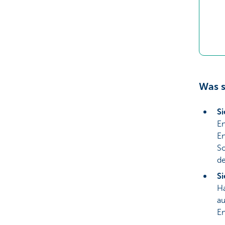
Was s
Si
En
En
So
de
S
Ha
au
En