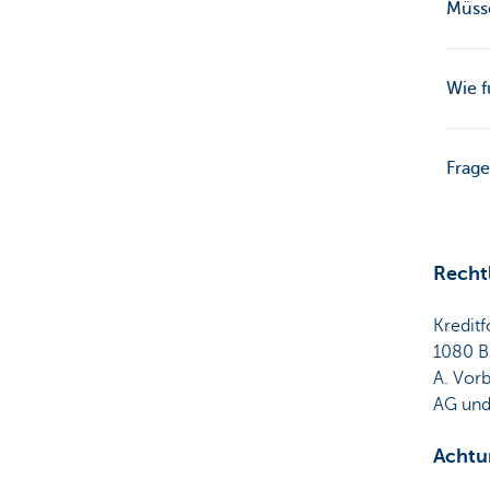
Müsse
Wie f
Frag
Recht
Kreditf
1080 B
A. Vor
AG und 
Achtu