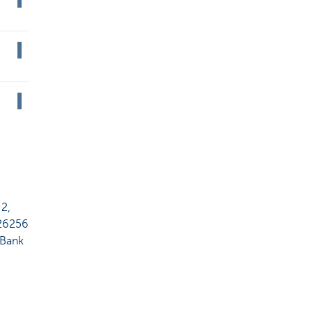
 2,
026256
 Bank