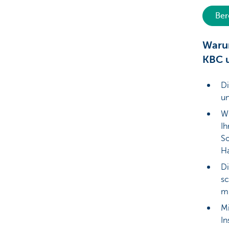
Ber
Warum
KBC u
Di
un
Wi
Ih
So
Ha
Di
sc
m
Mi
In