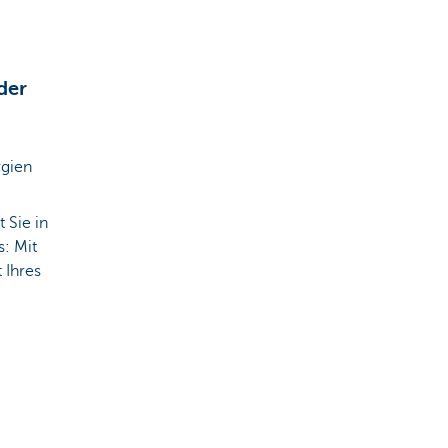
der
rgien
 Sie in
s: Mit
 Ihres