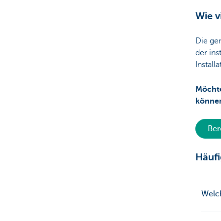
Wie v
Die ge
der ins
Install
Möchte
könne
Ber
Häufi
Welch