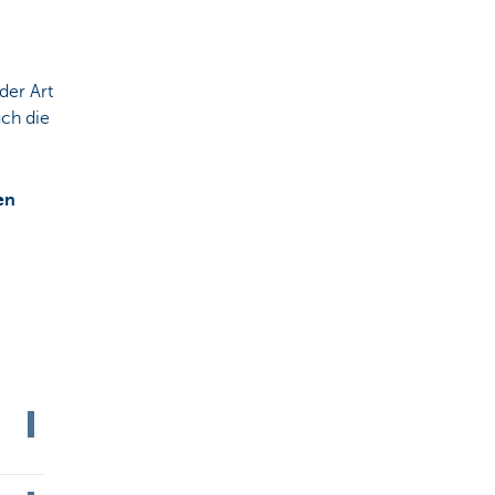
der Art
uch die
en