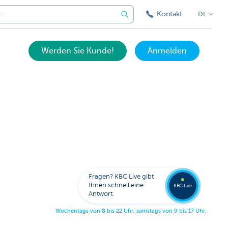
Kontakt
DE
Werden Sie Kunde!
Anmelden
Expert
KBC
Live
anrufe
Fragen? KBC Live gibt
078
Ihnen schnell eine
353
KBC Live
138
Antwort.
W
o
c
h
e
n
t
a
g
s
v
o
n
8
b
i
s
2
2
U
h
r
,
s
a
m
s
t
a
g
s
v
o
n
9
b
i
s
1
7
U
h
r
.