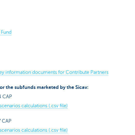
x Fund
 Key information documents for Contribute Partners
or the subfunds marketed by the Sicav:
4 CAP
enarios calculations (.csv file)
7 CAP
enarios calculations (.csv file)