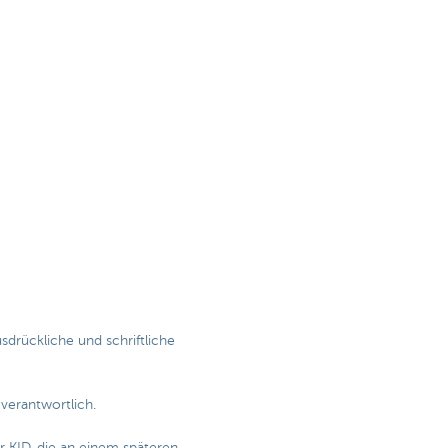
drückliche und schriftliche
 verantwortlich.
r KID, die an einem späteren