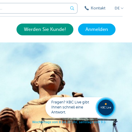
Kontakt
DE
Werden Sie Kunde!
Anmelden
Eine
Frage?
Wende
Sie sic
Fragen? KBC Live gibt
an KB
Ihnen schnell eine
KBC Live
Live.
Antwort.
W
o
c
h
e
n
t
a
g
s
v
o
n
8
b
i
s
2
2
U
h
r
,
s
a
m
s
t
a
g
s
v
o
n
9
b
i
s
1
7
U
h
r
.