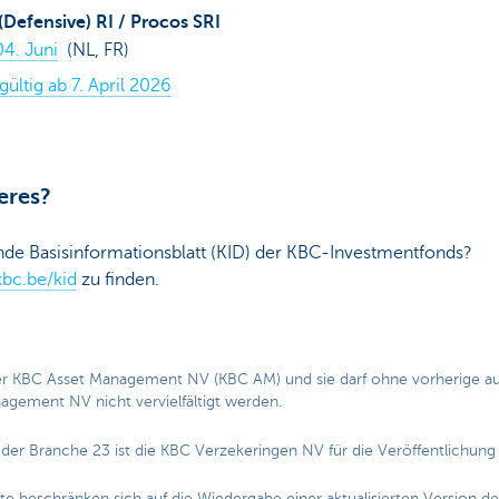
Defensive) RI / Procos SRI
4. Juni
(NL, FR)
gültig ab 7. April 2026
eres?
ende Basisinformationsblatt (KID) der KBC-Investmentfonds?
bc.be/kid
zu finden.
der KBC Asset Management NV (KBC AM) und sie darf ohne vorherige aus
gement NV nicht vervielfältigt werden.
g der Branche 23 ist die KBC Verzekeringen NV für die Veröffentlichung
ite beschränken sich auf die Wiedergabe einer aktualisierten Version de