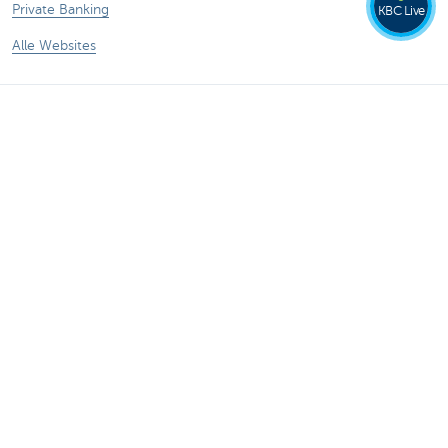
Private Banking
KBC Live
Alle Websites
Achtung, Geld leihen kostet auch Geld.
Sitemap
KBC Gruppe
Pressemitteilungen
Tarife
Rechtliche Informationen
Abmelden
Responsible disclosure
Barrierefreiheit
Folgen Sie der KBC auf