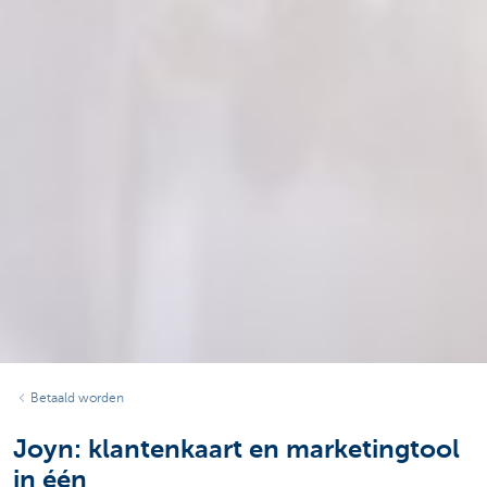
Betaald worden
Joyn: klantenkaart en marketingtool
in één