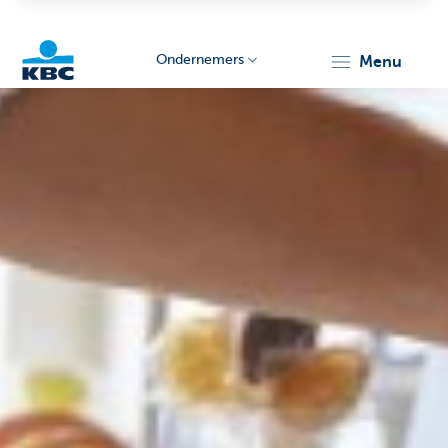
Ondernemers
menu
KBC
Ondernemers