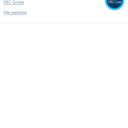
KBC Live
KBC Groep
Alle websites
Let op, geld lenen kost ook geld.
®
Tarieven
Sitemap
Juridische info
Contact
Documentatie
Responsible disclosure
Toegankelijkheid
Volg KBC op