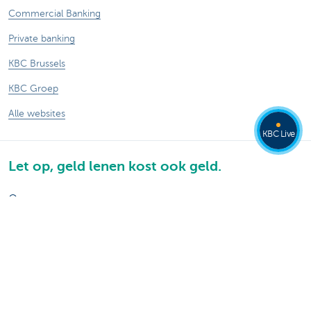
Commercial Banking
Private banking
KBC Brussels
KBC Groep
Alle websites
KBC Live
Let op, geld lenen kost ook geld.
®
Tarieven
Sitemap
Juridische info
Contact
Documentatie