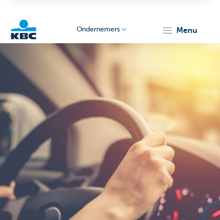
Ondernemers
menu
KBC
Ondernemers