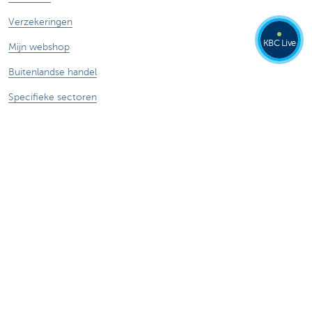
Verzekeringen
KBC Live
Mijn webshop
Buitenlandse handel
Specifieke sectoren
Contacteer ons
Maak een afspraak
Vind een kantoor
Een vraag, probleem of klacht?
Card Stop 078 170 170
Meld internetfraude
Over ons