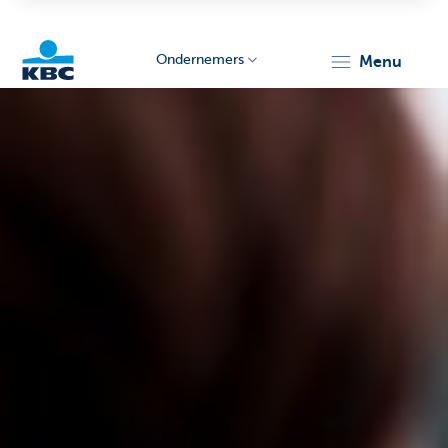
Ondernemers
menu
KBC
Ondernemers