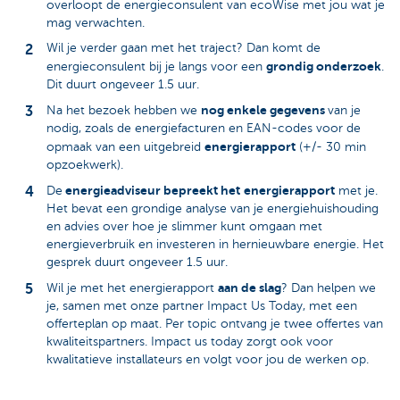
overloopt de energieconsulent van ecoWise met jou wat je
mag verwachten.
Wil je verder gaan met het traject? Dan komt de
grondig onderzoek
energieconsulent bij je langs voor een
.
Dit duurt ongeveer 1.5 uur.
nog enkele gegevens
Na het bezoek hebben we
van je
nodig, zoals de energiefacturen en EAN-codes voor de
energierapport
opmaak van een uitgebreid
(+/- 30 min
opzoekwerk).
energieadviseur bepreekt het
energierapport
De
met je.
Het bevat een grondige analyse van je energiehuishouding
en advies over hoe je slimmer kunt omgaan met
energieverbruik en investeren in hernieuwbare energie. Het
gesprek duurt ongeveer 1.5 uur.
aan de slag
Wil je met het energierapport
? Dan helpen we
je, samen met onze partner Impact Us Today, met een
offerteplan op maat. Per topic ontvang je twee offertes van
kwaliteitspartners. Impact us today zorgt ook voor
kwalitatieve installateurs en volgt voor jou de werken op.