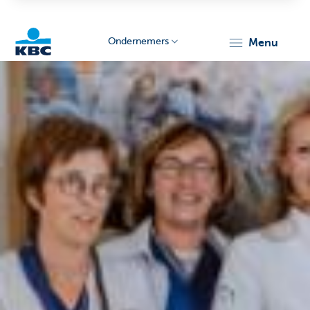
Ondernemers
menu
KBC
Ondernemers