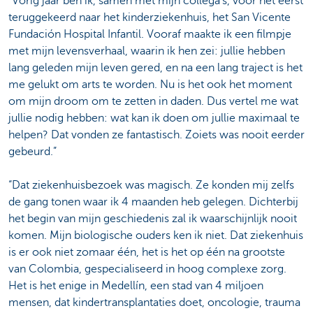
“Vorig jaar ben ik, samen met mijn collega’s, voor het eerst
teruggekeerd naar het kinderziekenhuis, het San Vicente
Fundación Hospital Infantil. Vooraf maakte ik een filmpje
met mijn levensverhaal, waarin ik hen zei: jullie hebben
lang geleden mijn leven gered, en na een lang traject is het
me gelukt om arts te worden. Nu is het ook het moment
om mijn droom om te zetten in daden. Dus vertel me wat
jullie nodig hebben: wat kan ik doen om jullie maximaal te
helpen? Dat vonden ze fantastisch. Zoiets was nooit eerder
gebeurd.”
“Dat ziekenhuisbezoek was magisch. Ze konden mij zelfs
de gang tonen waar ik 4 maanden heb gelegen. Dichterbij
het begin van mijn geschiedenis zal ik waarschijnlijk nooit
komen. Mijn biologische ouders ken ik niet. Dat ziekenhuis
is er ook niet zomaar één, het is het op één na grootste
van Colombia, gespecialiseerd in hoog complexe zorg.
Het is het enige in Medellín, een stad van 4 miljoen
mensen, dat kindertransplantaties doet, oncologie, trauma