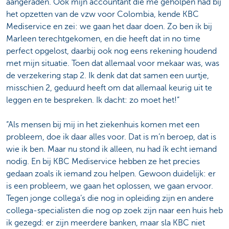
aangeraden. Ook mijn accountant die me geholpen had bij
het opzetten van de vzw voor Colombia, kende KBC
Mediservice en zei: we gaan het daar doen. Zo ben ik bij
Marleen terechtgekomen, en die heeft dat in no time
perfect opgelost, daarbij ook nog eens rekening houdend
met mijn situatie. Toen dat allemaal voor mekaar was, was
de verzekering stap 2. Ik denk dat dat samen een uurtje,
misschien 2, geduurd heeft om dat allemaal keurig uit te
leggen en te bespreken. Ik dacht: zo moet het!”
“Als mensen bij mij in het ziekenhuis komen met een
probleem, doe ik daar alles voor. Dat is m’n beroep, dat is
wie ik ben. Maar nu stond ik alleen, nu had ík echt iemand
nodig. En bij KBC Mediservice hebben ze het precies
gedaan zoals ik iemand zou helpen. Gewoon duidelijk: er
is een probleem, we gaan het oplossen, we gaan ervoor.
Tegen jonge collega’s die nog in opleiding zijn en andere
collega-specialisten die nog op zoek zijn naar een huis heb
ik gezegd: er zijn meerdere banken, maar sla KBC niet