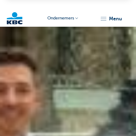
Ondernemers
menu
KBC
Ondernemers