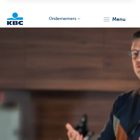
Ondernemers
menu
KBC
Ondernemers