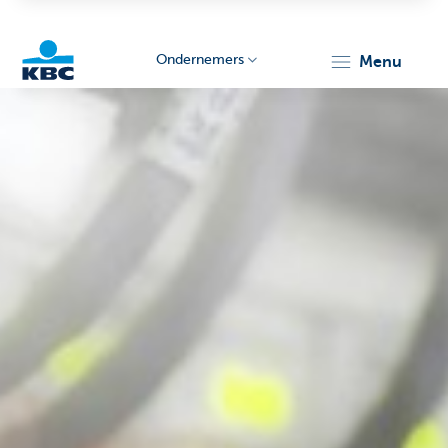
Ondernemers
menu
KBC
Ondernemers