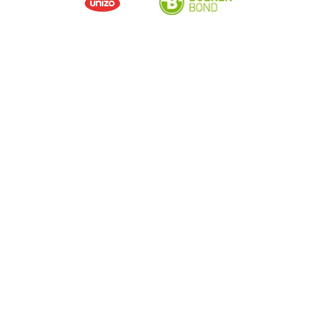
Ons aanbod
Betalen en betaald worden
Sparen en beleggen
Kredieten
Verzekeringen
Mijn webshop
Buitenlandse handel
Specifieke sectoren
Contacteer ons
Maak een afspraak