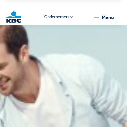
Ondernemers
menu
KBC
Ondernemers