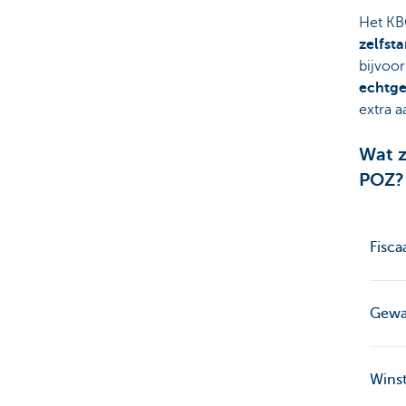
Het KB
zelfst
bijvoo
echtg
extra 
Wat z
POZ?
Fisca
Gewa
Winst