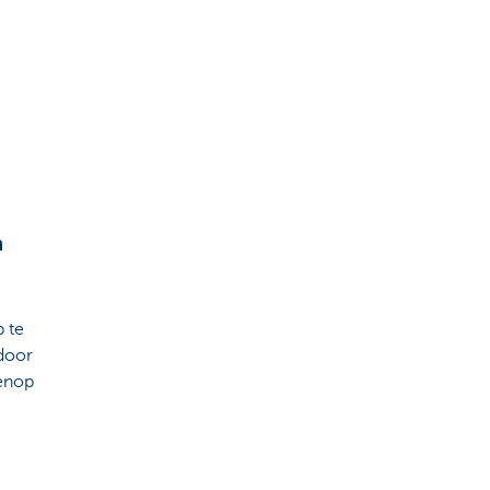
n
 te
door
venop