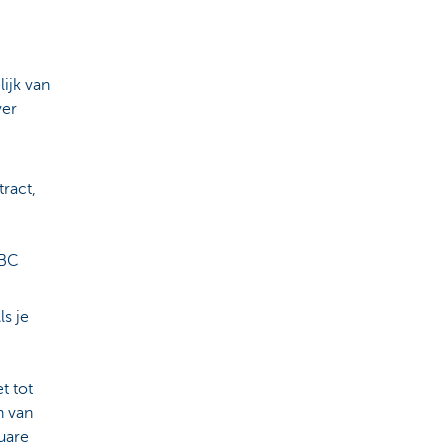
lijk van
ver
ract,
KBC
ls je
t tot
n van
uare