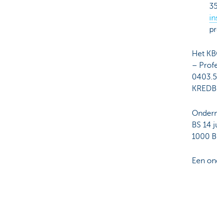
35
in
pr
Het KB
– Prof
0403.5
KREDB
Ondern
BS 14 j
1000 Br
Een on