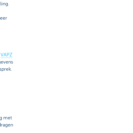
ling.
Meer
n
VAPZ
gevens
sprek.
ng met
dragen