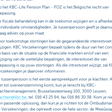
 het KBC-Life Pension Plan - POZ is het Belgische recht van
epassing.
 fiscale behandeling kan in de toekomst wijzigen en is afhanke
 individuele omstandigheden. Je tussenpersoon geeft je daaro
aag advies op jouw maat.
or toekomstige stortingen kan de gegarandeerde interestvoet
jzigen. KBC Verzekeringen bepaalt tijdens de duur van het cont
 basis van de situatie op de financiële markten en/of van een
jziging van de wettelijke bepalingen, de interestvoet die van
epassing is op jouw stortingen. Als die intrestvoet wijzigt, zal 
rzekeringen je daarover informeren.
 tussenpersoon is het eerste aanspreekpunt voor je klachten. A
et tot overeenstemming komt, kun je terecht bij KBC-
lachtenmanagement, Brusselsesteenweg 100, 3000 Leuven,
lachten@kbc.be
, tel. 016 43 25 94, fax 016 86 30 38. Kom je nie
n passende oplossing, dan kun je je richten tot de Ombudsma
 Verzekeringen, die optreedt voor de hele sector, de Meeûssq