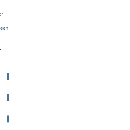
or
 een
-