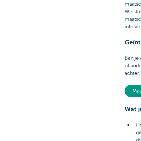
maatsch
We str
maatsc
info vi
Geïnt
Ben je
of and
achter,
Maa
Wat 
He
ge
do