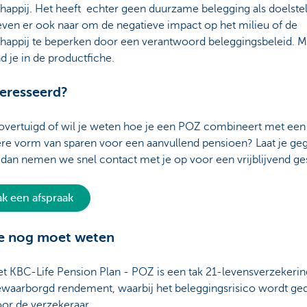
appij. Het heeft echter geen duurzame belegging als doelstel
even er ook naar om de negatieve impact op het milieu of de
happij te beperken door een verantwoord beleggingsbeleid. 
nd je in de productfiche.
eresseerd?
 overtuigd of wil je weten hoe je een POZ combineert met ee
ere vorm van sparen voor een aanvullend pensioen? Laat je ge
 dan nemen we snel contact met je op voor een vrijblijvend ge
k een afspraak
je nog moet weten
t KBC-Life Pension Plan - POZ is een tak 21-levensverzekeri
waarborgd rendement, waarbij het beleggingsrisico wordt ge
or de verzekeraar.