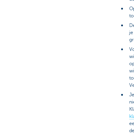
Op
to
De
je
gr
Vo
wi
op
wi
to
Ve
Je
ni
K
k
ee
de