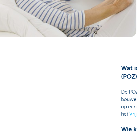
Ondernemers
Wat i
(POZ)
De POZ
bouwen
op ee
het
Vri
Wie k