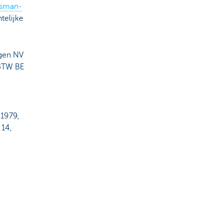
sman-
telijke
ngen NV
 BTW BE
 1979,
 14,