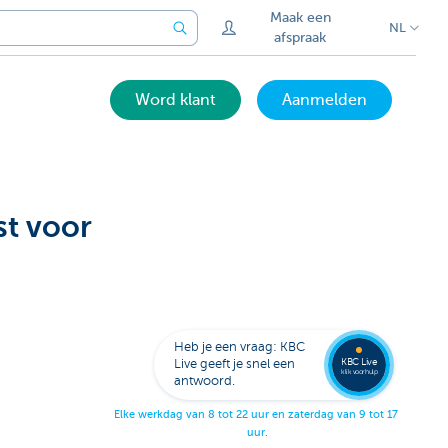
Maak een
NL
afspraak
Word klant
Aanmelden
t voor
Laat je
opbell
Heb je een vraag: KBC
KBC Live
Live geeft je snel een
klik voor hulp
antwoord.
E
l
k
e
w
e
r
k
d
a
g
v
a
n
8
t
o
t
2
2
u
u
r
e
n
z
a
t
e
r
d
a
g
v
a
n
9
t
o
t
1
7
u
u
r
.