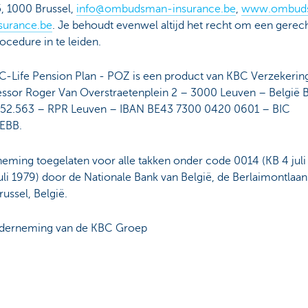
, 1000 Brussel,
info@ombudsman-insurance.be
,
www.ombud
surance.be
. Je behoudt evenwel altijd het recht om een gerech
ocedure in te leiden.
C-Life Pension Plan - POZ is een product van KBC Verzekeri
essor Roger Van Overstraetenplein 2 – 3000 Leuven – België
52.563 – RPR Leuven – IBAN BE43 7300 0420 0601 – BIC
EBB.
eming toegelaten voor alle takken onder code 0014 (KB 4 juli
uli 1979) door de Nationale Bank van België, de Berlaimontlaan
ussel, België.
derneming van de KBC Groep