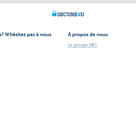
? N'hésitez pas à nous
À propos de nous
Le groupe KBC
-vous
Communiqués de presse
ez vous
Jobs
Durabilité
170 170
Kate Coins
 sur Internet
stion à Kate
 aussi de l'argent.