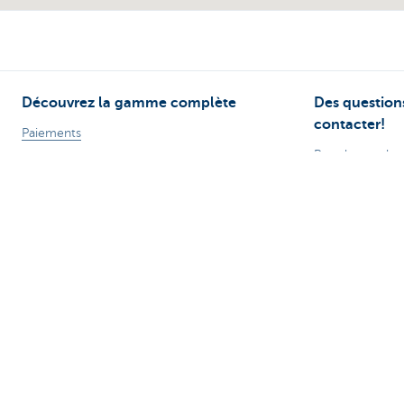
Découvrez la gamme complète
Des questions
contacter!
Paiements
Prendre rendez
Epargner
KBC près de ch
Epargne fiscale
Contact
Placements
Card Stop 078 
Emprunter
Signalez Fraude
Assurer
Posez votre que
Attention, emprunter de l'argent coûte