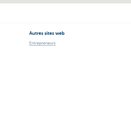
Autres sites web
Entrepreneurs
Commercial Banking
Private Banking
KBC Brussels
Groupe KBC
Tous les sites web