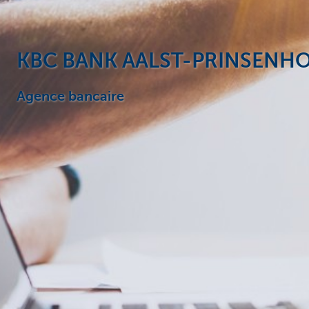
KBC BANK AALST-PRINSENH
Agence bancaire