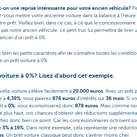
t-on une reprise intéressante pour votre ancien véhicule?
Pe
-vous mettre votre ancienne voiture dans la balance à l'heure
re prêt. Veillez bien, dans ce cas, à ce que le concessionnaire
pas votre ancien véhicule: ce petit truc lui permettra de tirer 
ancier d'un prêt à 0%.
z bien les petits caractères afin de connaître toutes les conditi
e un prêt voiture à 0%.
voiture à 0%? Lisez d'abord cet exemple.
velle voiture s'élève facilement à
20.000 euros
. Avec un prêt 
e à
4,39%
, vous paierez
878 euros
d'intérêts sur
36 mois
. Si v
êt à
0%
, vous économiserez donc
878 euros
. Mais comme no
é plus haut, vos chances d'obtenir des réductions supplémenta
fiez donc bien ce point. Car les concessionnaires octroient s
de
3% à 19%
. Dans notre exemple, cela représente une réducti
os
. Un prêt voiture classique peut donc s'avérer moins cher.