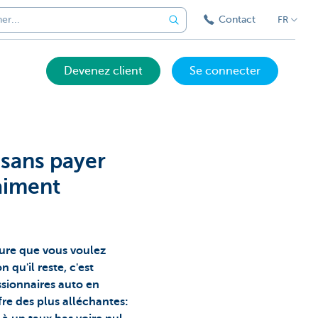
Contact
FR
Devenez client
Se connecter
 sans payer
raiment
ture que vous voulez
n qu'il reste, c'est
sionnaires auto en
re des plus alléchantes: