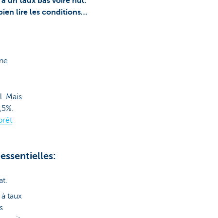
à un taux bas voire nul.
ien lire les conditions…
nne
l. Mais
,5%.
prêt
essentielles:
at.
 à taux
s