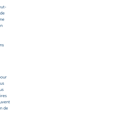
ut-
 de
 ne
un
ons
pour
ous
us
ires
ouvent
on de