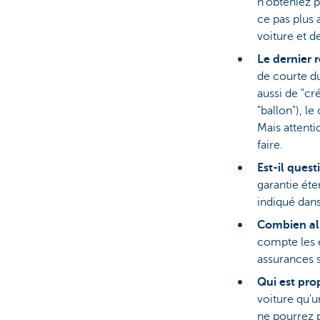
n'obteniez p
ce pas plus 
voiture et d
Le dernier 
de courte du
aussi de "cr
"ballon"), l
Mais attentio
faire.
Est-il ques
garantie éte
indiqué dans 
Combien al
compte les 
assurances 
Qui est prop
voiture qu'u
ne pourrez p