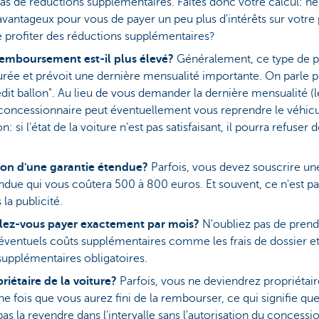
as de réductions supplémentaires. Faites donc votre calcul: ne 
avantageux pour vous de payer un peu plus d'intérêts sur votre 
e profiter des réductions supplémentaires?
remboursement est-il plus élevé?
Généralement, ce type de pr
rée et prévoit une dernière mensualité importante. On parle p
édit ballon". Au lieu de vous demander la dernière mensualité (l
e concessionnaire peut éventuellement vous reprendre le véhicu
n: si l'état de la voiture n'est pas satisfaisant, il pourra refuser d
tion d'une garantie étendue?
Parfois, vous devez souscrire un
ndue qui vous coûtera 500 à 800 euros. Et souvent, ce n'est pa
la publicité.
lez-vous payer exactement par mois?
N'oubliez pas de prend
éventuels coûts supplémentaires comme les frais de dossier et
supplémentaires obligatoires.
riétaire de la voiture?
Parfois, vous ne deviendrez propriétair
ne fois que vous aurez fini de la rembourser, ce qui signifie qu
as la revendre dans l'intervalle sans l'autorisation du concessi