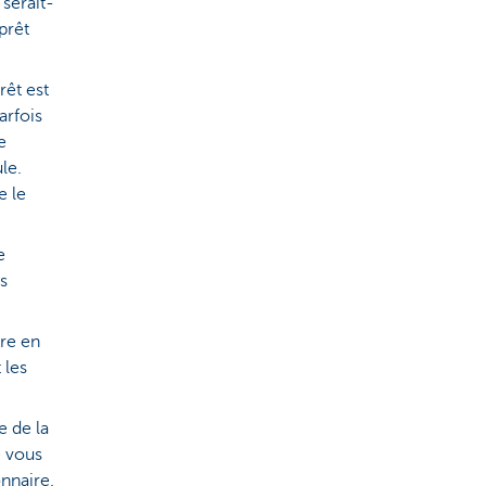
serait-
prêt
êt est
arfois
e
le.
e le
e
s
re en
 les
e de la
e vous
onnaire.