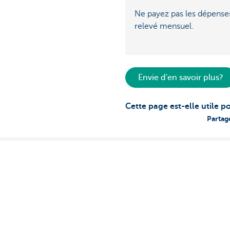
Ne payez pas les dépense
relevé mensuel.
Envie d'en savoir plus?
Cette page est-elle utile p
Partag
Découvrez la gamme complète
Des questions