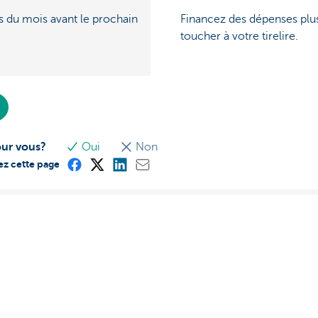
s du mois avant le prochain
Financez des dépenses plu
toucher à votre tirelire.
our vous?
Oui
Non
ez cette page
? N'hésitez pas à nous
À propos de nous