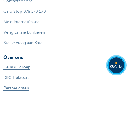
Contacteer ons
Card Stop 078 170 170
Meld internetfraude
Veilig online bankieren
Stel je vraag aan Kate
Over ons
KBC Live
De KBC-groep
KBC Trakteert
Persberichten
Sponsoring
Jobs
Duurzaamheid
Kate Coins