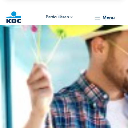
Particulieren
menu
KBC
Particulieren