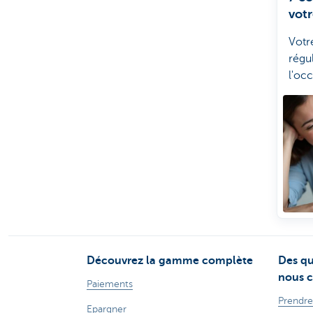
votr
Votre
régu
l'oc
anni
Voic
à vo
Découvrez la gamme complète
Des qu
nous c
Paiements
Prendre
Epargner