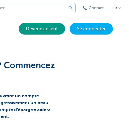
Contact
FR
Devenez client
Se connecter
nt? Commencez
ouvrant un compte
rogressivement un beau
 compte d'épargne aidera
gent.