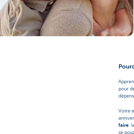
Pourq
Apprene
pour d
dépens
Votre 
anniver
faire
: 
se posa