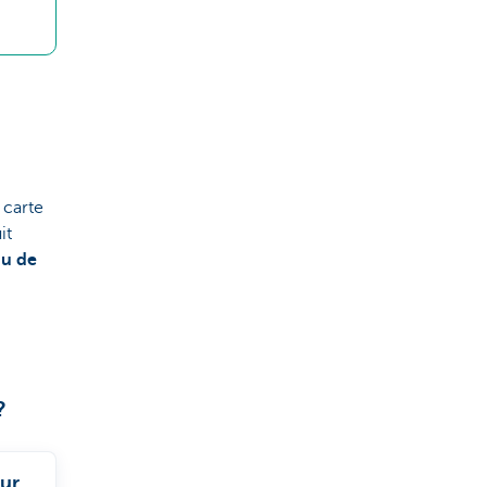
 carte
it
au de
?
our