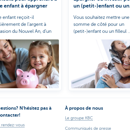
e enfant à épargner
un (petit-)enfant ou un
filleul
 enfant reçoit-il
Vous souhaitez mettre une
lièrement de l'argent à
somme de côté pour un
casion du Nouvel An, d'un
(petit-)enfant ou un filleul .
versaire ou d'une autre fête?
Quelle est la meilleure faç
i 7 conseils pour apprendre
procéder: épargner ou inve
tre enfant à épargner.
estions? N'hésitez pas à
À propos de nous
ontacter!
Le groupe KBC
 rendez-vous
Communiqués de presse