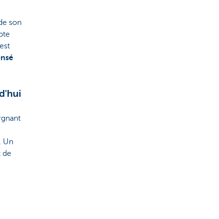
de son
pte
est
ensé
d'hui
rgnant
. Un
 de