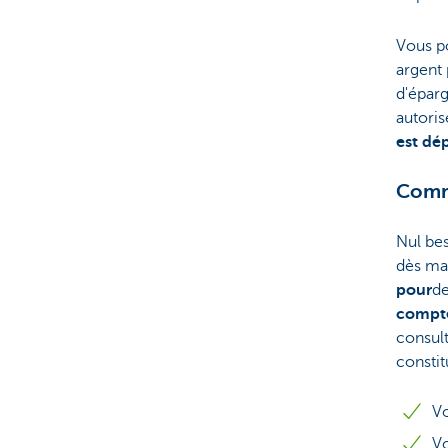
Vous p
argent
d'éparg
autori
est dé
Comme
Nul bes
dès ma
pour
de
compte
consult
constit
V
V