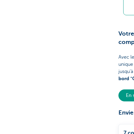
Votre
comp
Avec le
unique 
jusqu'à
bord "
En 
Envie
7 co