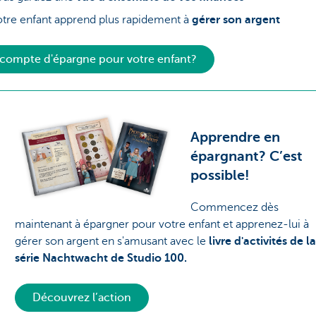
tre enfant apprend plus rapidement à
gérer son argent
compte d'épargne pour votre enfant?
Apprendre en
épargnant? C’est
possible!
Commencez dès
maintenant à épargner pour votre enfant et apprenez-lui à
gérer son argent en s'amusant avec le
livre d'activités de la
série Nachtwacht de Studio 100.
Découvrez l’action