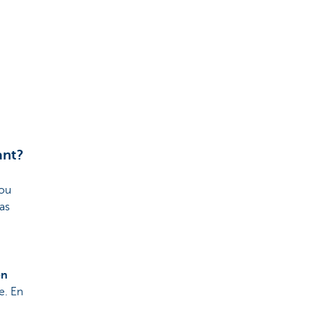
ant?
 ou
as
en
e. En