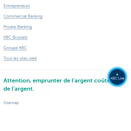
Entrepreneurs
Commercial Banking
Private Banking
KBC Brussels
Groupe KBC
Tous les sites web
KBC Live
Attention, emprunter de l'argent coûte aussi
de l'argent.
Sitemap
KBC Groupe
Communiqués de presse
Tarifs