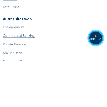
Kate Coins
Autres sites web
Entrepreneurs
Commercial Banking
KBC Live
Private Banking
KBC Brussels
Groupe KBC
Tous les sites web
Attention, emprunter de l'argent coûte aussi
de l'argent.
Sitemap